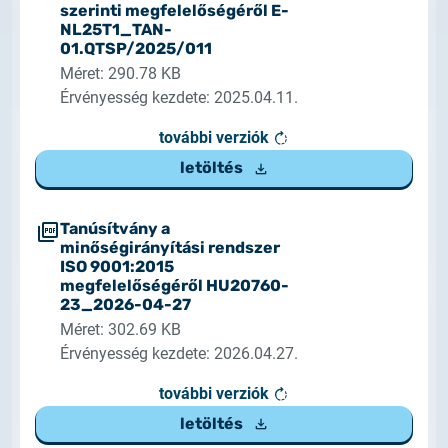
szerinti megfelelőségéről E-
NL25T1_TAN-
01.QTSP/2025/011
Méret: 290.78 KB
Érvényesség kezdete: 2025.04.11.
további verziók
letöltés
Tanúsítvány a
minőségirányítási rendszer
ISO 9001:2015
megfelelőségéről HU20760-
23_2026-04-27
Méret: 302.69 KB
Érvényesség kezdete: 2026.04.27.
további verziók
letöltés