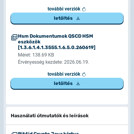
további verziók
letöltés
Hsm Dokumentumok QSCD HSM
eszközök
[1.3.6.1.4.1.3555.1.6.5.0.260619]
Méret: 138.69 KB
Érvényesség kezdete: 2026.06.19.
további verziók
letöltés
Használati útmutatók és leírások
Bit4id Crypto Java kártya