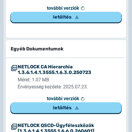
további verziók
letöltés
Egyéb Dokumentumok
NETLOCK CA Hierarchia
1.3.6.1.4.1.3555.1.6.3.0.250723
Méret: 1.07 MB
Érvényesség kezdete: 2025.07.23.
további verziók
letöltés
NETLOCK QSCD-Ügyféleszközök
[1.3.6.1.4.1.3555.1.6.6.0.260601]