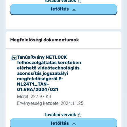
további verziók
letöltés
Megfelelőségi dokumentumok
Tanúsítvány NETLOCK
felhőszolgáltatás keretében
elérhető videótechnológiás
azonosítás jogszabályi
megfelelőségéről E-
NL24T1_TAN-
01.VRA/2024/021
Méret: 227.97 KB
Érvényesség kezdete: 2024.11.25.
további verziók
letöltés