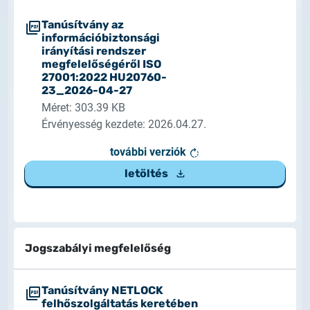
Tanúsítvány az
információbiztonsági
irányítási rendszer
megfelelőségéről ISO
27001:2022 HU20760-
23_2026-04-27
Méret: 303.39 KB
Érvényesség kezdete: 2026.04.27.
további verziók
letöltés
Jogszabályi megfelelőség
Tanúsítvány NETLOCK
felhőszolgáltatás keretében