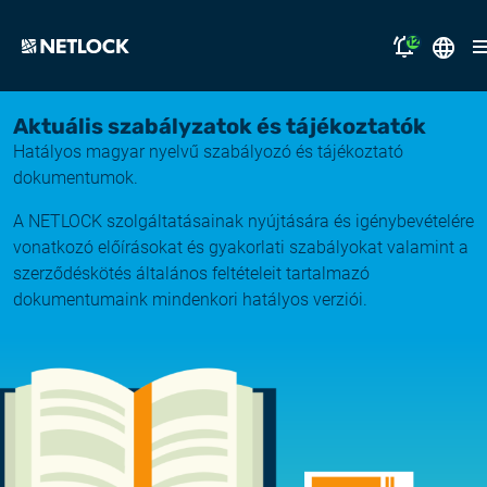
12
2026.08.05.
English
Aktuális szabályzatok és tájékoztatók
Nyitvatartási tájékoztató
Hatályos magyar nyelvű szabályozó és tájékoztató
Magyar
megoldásaink
dokumentumok.
2026.07.17.
Tájékoztatás átmeneti e-mail kézbesítési
A NETLOCK szolgáltatásainak nyújtására és igénybevételére
támogatás
fennakadásról
vonatkozó előírásokat és gyakorlati szabályokat valamint a
szerződéskötés általános feltételeit tartalmazó
miért a NETLOCK?
2026.07.14.
dokumentumaink mindenkori hatályos verziói.
Rendszerfrissítés
karrier
NL Campus
2026.06.22.
Rendszerfrissítés
bejelentkezés
2026.06.04.