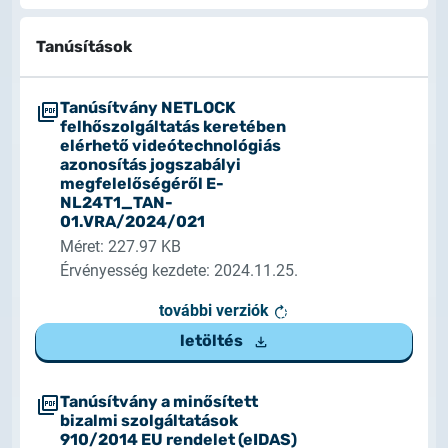
Tanúsítások
Tanúsítvány NETLOCK
felhőszolgáltatás keretében
elérhető videótechnológiás
azonosítás jogszabályi
megfelelőségéről E-
NL24T1_TAN-
01.VRA/2024/021
Méret: 227.97 KB
Érvényesség kezdete: 2024.11.25.
további verziók
letöltés
Tanúsítvány a minősített
bizalmi szolgáltatások
910/2014 EU rendelet (eIDAS)