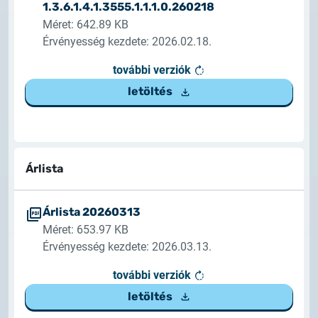
1.3.6.1.4.1.3555.1.1.1.0.260218
2025.02.26.
Méret: 642.89 KB
Tájékoztatás tanúsítványigénylésről
Érvényesség kezdete: 2026.02.18.
2025.05.05.
további verziók
Teszt tanúsítványok elérhetősége
letöltés
Árlista
Árlista 20260313
Méret: 653.97 KB
Érvényesség kezdete: 2026.03.13.
további verziók
letöltés