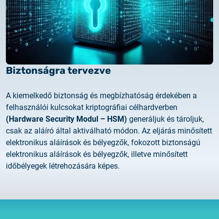
Biztonságra tervezve
A kiemelkedő biztonság és megbízhatóság érdekében a
felhasználói kulcsokat kriptográfiai célhardverben
(Hardware
Security
Modul
–
HSM)
generáljuk és tároljuk,
csak az aláíró által aktiválható módon. A
z eljárás
minősített
elektronikus aláírások és bélyegzők, fokozott biztonságú
elektronikus aláírások és
bélyegzők,
illetve minősített
időbélyegek létrehozására képes.