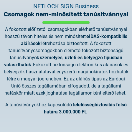
NETLOCK SIGN Business
Csomagok nem-minősített tanúsítvánnyal
A fokozott előfizetői csomagokban elérhető tanúsítvánnyal
hosszú távon hiteles és nem minősített
eIDAS-kompatibilis
aláírások
létrehozása biztosított. A fokozott
tanúsítványcsomagokban elérhető fokozott biztonságú
tanúsítványok
személyes, üzleti és bélyegző
típusban
választhatók
. Fokozott biztonságú elektronikus aláírások és
bélyegzők használatával egyszerű magánokiratok hozhatók
létre a magyar jogrendben. Ez az aláírás típus az Európai
Unió összes tagállamában elfogadott, de a tagállami
hatáskör miatt ezek joghatása tagállamonként eltérő lehet.
A tanúsítványokhoz kapcsolódó
felelősségbiztosítás felső
határa 3.000.000 Ft
.