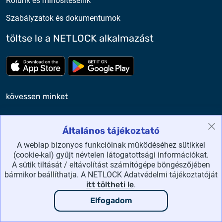
Rólunk és minősítéseink
Szabályzatok és dokumentumok
töltse le a NETLOCK alkalmazást
Töltse le az App Store-ból
Töltse le a google play-bő
kövessen minket
Általános tájékoztató
A weblap bizonyos funkcióinak működéséhez sütikkel
(cookie-kal) gyűjt névtelen látogatottsági információkat.
A sütik tiltását / eltávolítást számítógépe böngészőjében
NETLOCK Kft. ©2026 Minden jog fenntartva.
bármikor beállíthatja. A NETLOCK Adatvédelmi tájékoztatóját
itt töltheti le
.
honlaptérkép
Elfogadom
adatvédelmi irányelvek