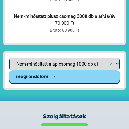
Bruttó 50 800 Ft
Ne
Nem-minősített plusz csomag 3000 db aláírás/év
70 000 Ft
Bruttó 88 900 Ft
megrendelem
Szolgáltatások