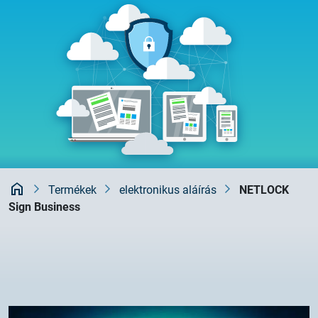
Rendszerfrissítés
dokumentumtár
2026.05.27.
kapcsolat
Rendszerfrissítés
2026.05.27.
Rendszerfrissítés
2026.03.27.
Fontos tájékoztató – Certum tanúsítványok
érvényességi idejének változása
Kezdőlap
Termékek
elektronikus aláírás
NETLOCK
Sign Business
2026.03.20.
Tájékoztatás algoritmusváltásról
2026.03.06.
Ügyfélkommunikáció