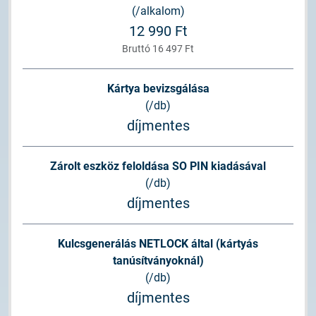
(/alkalom)
12 990 Ft
Bruttó 16 497 Ft
Kártya bevizsgálása
(/db)
díjmentes
Zárolt eszköz feloldása SO PIN kiadásával
(/db)
díjmentes
Kulcsgenerálás NETLOCK által (kártyás
tanúsítványoknál)
(/db)
díjmentes