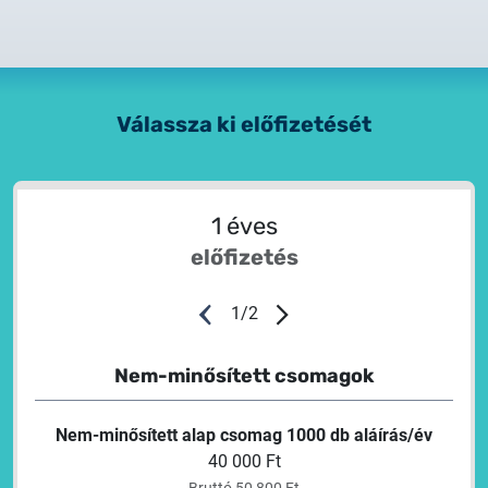
Válassza ki előfizetését
1 éves
előfizetés
1
/
2
Nem-minősített csomagok
N
Nem-minősített alap csomag 1000 db aláírás/év
40 000 Ft