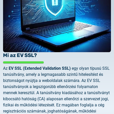
2025.02.26.
Tájékoztatás tanúsítványigénylésről
2025.05.05.
Teszt tanúsítványok elérhetősége
Mi az EV SSL?
Az
EV SSL (Extended Validation SSL)
egy olyan típusú SSL
tanúsítvány, amely a legmagasabb szintű hitelesítést és
biztonságot nyújtja a weboldalak számára. Az EV SSL
tanúsítványok a legszigorúbb ellenőrzési folyamaton
mennek keresztül. A tanúsítvány kiadásához a tanúsítványt
kibocsátó hatóság (CA) alaposan ellenőrzi a szervezet jogi,
fizikai és működési létezését. Ez magában foglalja a cég
regisztrációs számának, joghatóságának, működési