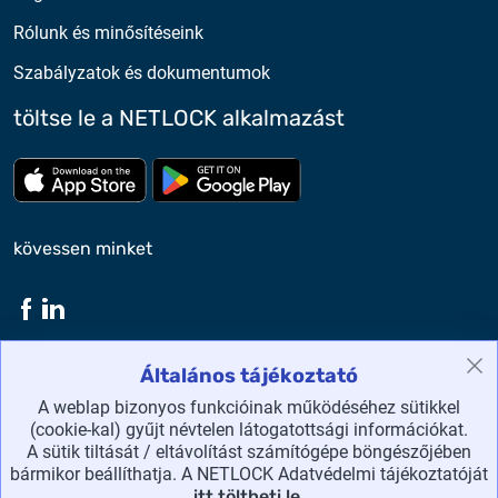
Rólunk és minősítéseink
Szabályzatok és dokumentumok
töltse le a NETLOCK alkalmazást
Töltse le az App Store-ból
Töltse le a google play-bő
kövessen minket
Általános tájékoztató
NETLOCK Kft. ©2026 Minden jog fenntartva.
A weblap bizonyos funkcióinak működéséhez sütikkel
(cookie-kal) gyűjt névtelen látogatottsági információkat.
honlaptérkép
A sütik tiltását / eltávolítást számítógépe böngészőjében
bármikor beállíthatja. A NETLOCK Adatvédelmi tájékoztatóját
adatvédelmi irányelvek
itt töltheti le
.