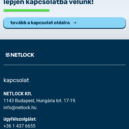
lépjen kapcsolatba velünk!
tovább a kapcsolat oldalra
kapcsolat
NETLOCK Kft.
1143 Budapest, Hungária krt. 17-19.
info@netlock.hu
ügyfélszolgálat:
+36 1 437 6655