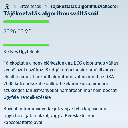
Rendszerfrissítés
Kezdőlap
dokumentumtár
Értesítések
Tájékoztatás algoritmusváltásról
Tájékoztatás algoritmusváltásról
2026.05.27.
kapcsolat
Rendszerfrissítés
2026.03.20.
2026.05.27.
Rendszerfrissítés
Kedves Ügyfelünk!
2026.03.27.
Tájékoztatjuk, hogy elérkeztünk az ECC algoritmus váltás
Fontos tájékoztató – Certum tanúsítványok
végső szakaszához. Szolgáltató az aláíró tanúsítványok
érvényességi idejének változása
előállításához használt algoritmus váltás miatt az RSA
2048 kulcshosszal előállított elektronikus aláíráshoz
2026.03.20.
szükséges tanúsítványokat hamarosan már nem bocsát
Tájékoztatás algoritmusváltásról
Ügyfelei rendelkezésére.
Bővebb információért kérjük vegye fel a kapcsolatot
2026.03.06.
Ügyfélszolgálatunkkal, vagy a Kereskedelemi
Ügyfélkommunikáció
kapcsolattartójával.