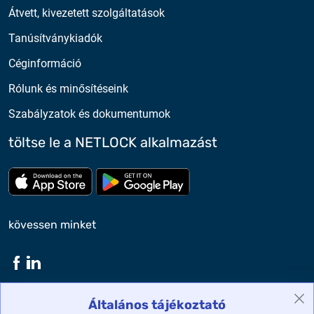
Átvett, kivezetett szolgáltatások
Tanúsítványkiadók
Céginformáció
Rólunk és minősítéseink
Szabályzatok és dokumentumok
töltse le a NETLOCK alkalmazást
Töltse le az App Store-ból
Töltse le a google play-bő
kövessen minket
Általános tájékoztató