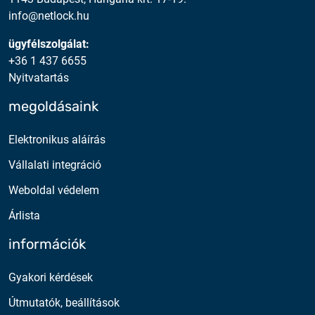
info@netlock.hu
ügyfélszolgálat:
+36 1 437 6655
Nyitvatartás
megoldásaink
Elektronikus aláírás
Vállalati integráció
Weboldal védelem
Árlista
információk
Gyakori kérdések
Útmutatók, beállítások