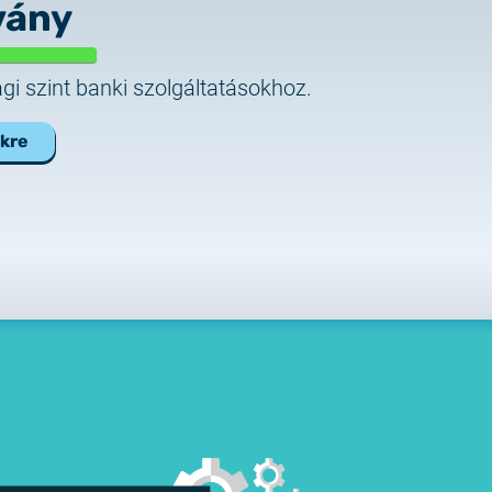
vány
i szint banki szolgáltatásokhoz.
ékre