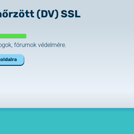
nőrzött (DV) SSL
logok, fórumok védelmére.
oldalra
um tanúsítványok
tozása
tásról