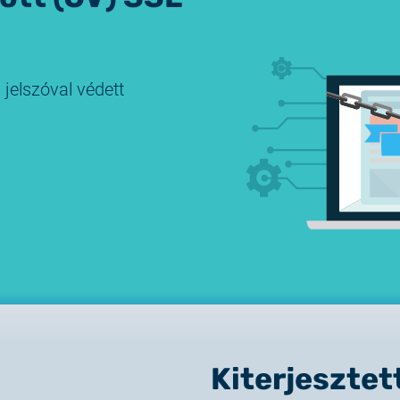
2025.02.26.
Tájékoztatás tanúsítványig
jelszóval védett
2025.05.05.
Teszt tanúsítványok elérh
Kiterjesztet