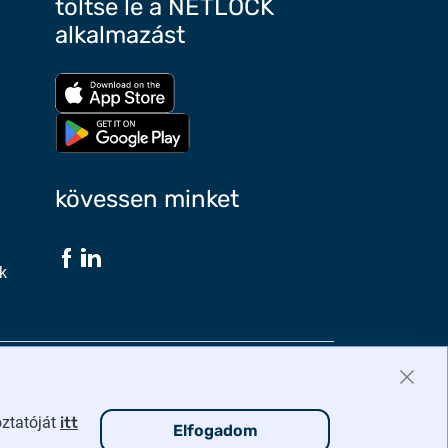
töltse le a NETLOCK
alkalmazást
Töltse le az App Store-ból
Töltse le a google play-ből
kövessen minket
k
honlaptérkép
adatvédelmi irányelvek
oztatóját
itt
Elfogadom