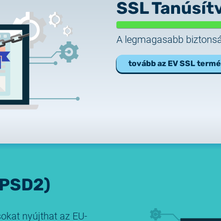
SSL Tanúsít
A legmagasabb biztonság
tovább az EV SSL term
(PSD2)
sokat nyújthat az EU-