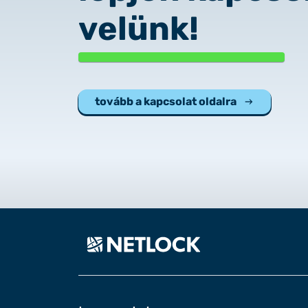
velünk!
tovább a kapcsolat oldalra