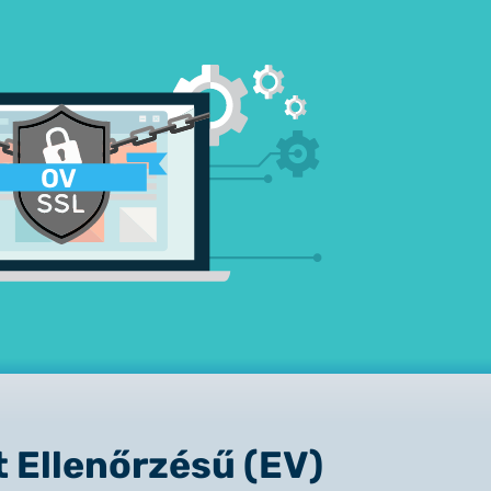
énylésről
etősége
t Ellenőrzésű (EV)