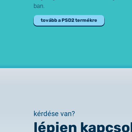
ban.
tovább a PSD2 termékre
kérdése van?
lépjen kapcso