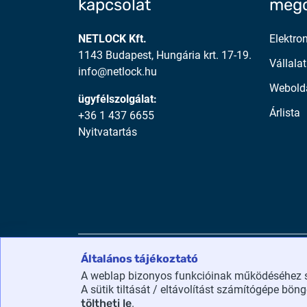
kapcsolat
mego
NETLOCK Kft.
Elektro
1143 Budapest, Hungária krt. 17-19.
Vállalat
info@netlock.hu
Webold
ügyfélszolgálat:
Árlista
+36 1 437 6655
Nyitvatartás
Általános tájékoztató
NETLOCK Kft. ©2026 Minden jog fenntartva.
A weblap bizonyos funkcióinak működéséhez süt
A sütik tiltását / eltávolítást számítógépe bö
töltheti le
.