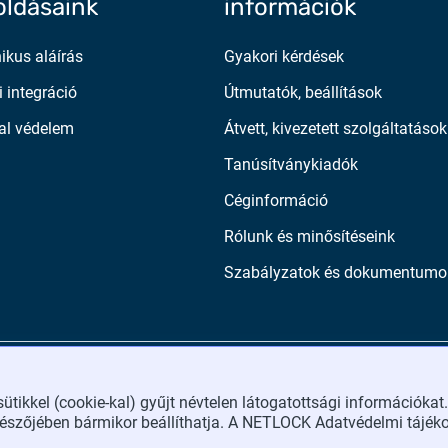
ldásaink
információk
nikus aláírás
Gyakori kérdések
i integráció
Útmutatók, beállítások
al védelem
Átvett, kivezetett szolgáltatások
Tanúsítványkiadók
Céginformáció
Rólunk és minősítéseink
Szabályzatok és dokumentumo
ikkel (cookie-kal) gyűjt névtelen látogatottsági információkat.
ngészőjében bármikor beállíthatja. A NETLOCK Adatvédelmi tájék