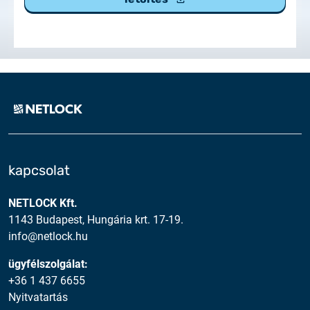
2025.02.26.
Tájékoztatás tanúsítványigénylésről
2025.05.05.
Teszt tanúsítványok elérhetősége
kapcsolat
NETLOCK Kft.
1143 Budapest, Hungária krt. 17-19.
info@netlock.hu
ügyfélszolgálat:
+36 1 437 6655
Nyitvatartás