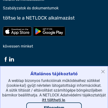
Szabályzatok és dokumentumok
töltse le a NETLOCK alkalmazást
Töltse le az App Store-ból
Töltse le a google play-bő
kövessen minket
Általános tájékoztató
NETLOCK Kft. ©2026 Minden jog fenntartva.
A weblap bizonyos funkcióinak működéséhez sütikkel
(cookie-kal) gyűjt névtelen látogatottsági információkat.
honlaptérkép
A sütik tiltását / eltávolítást számítógépe böngészőjében
bármikor beállíthatja. A NETLOCK Adatvédelmi tájékoztatóját
adatvédelmi irányelvek
itt töltheti le
.
Elfogadom