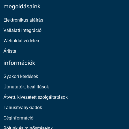
megoldásaink
Elektronikus aláírás
Vállalati integráció
Weboldal védelem
Árlista
információk
Gyakori kérdések
Útmutatók, beállítások
Átvett, kivezetett szolgáltatások
Tanúsítványkiadók
Céginformáció
Rólunk és minősítéseink