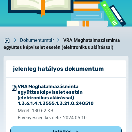
Rendszerfrissítés
dokumentumtár
2026.05.27.
kapcsolat
Rendszerfrissítés
Kezdőlap
2026.05.27.
Dokumentumtár
VRA Meghatalmazásminta
Rendszerfrissítés
együttes képviselet esetén (elektronikus aláírással)
2026.03.27.
jelenleg hatályos dokumentum
Fontos tájékoztató – Certum tanúsítványok
érvényességi idejének változása
VRA Meghatalmazásminta
2026.03.20.
együttes képviselet esetén
(elektronikus aláírással)
Tájékoztatás algoritmusváltásról
1.3.6.1.4.1.3555.1.3.21.0.240510
Méret: 130.62 KB
2026.03.06.
Érvényesség kezdete: 2024.05.10.
Ügyfélkommunikáció
letöltés