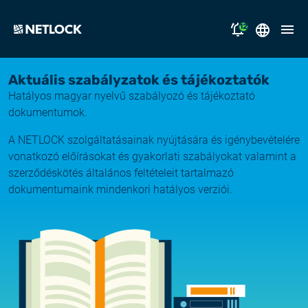
12
2026.08.05.
Magyar
Aktuális szabályzatok és tájékoztatók
Nyitvatartási tájékoztató
Hatályos magyar nyelvű szabályozó és tájékoztató
megoldásaink
dokumentumok.
2026.07.17.
Tájékoztatás átmeneti e-mail kézbesítési
A NETLOCK szolgáltatásainak nyújtására és igénybevételére
támogatás
fennakadásról
vonatkozó előírásokat és gyakorlati szabályokat valamint a
szerződéskötés általános feltételeit tartalmazó
miért a NETLOCK?
2026.07.14.
dokumentumaink mindenkori hatályos verziói.
Rendszerfrissítés
karrier
NL Campus
2026.06.22.
Rendszerfrissítés
bejelentkezés
2026.06.04.