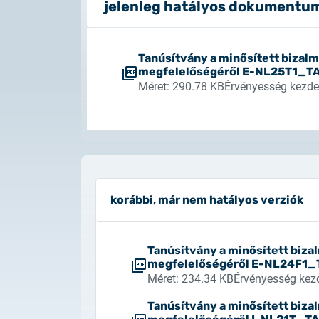
jelenleg hatályos dokumentu
egyéb szolgáltatások
teszt tanúsít
Titkosítás és autentikáció
idejének biz
titkosított üzenetek fogadása és
tanúsítványalapú felhasználó
NETLOCK N
Távsegítség
Teszt tanús
Tanúsítvány a minősített bizalm
azonosítás
böngészőben 
technikai probléma kivizsgálása
Aláíró, bélye
megfelelőségéről E-NL25T1_T
aláíró alkal
tanúsítványo
Méret: 290.78 KB
Érvényesség kezde
Intelligens chipkártya
Átvett, kivezetett
minősített elektronikus
szolgáltatások
aláíráslétrehozó eszközök
harmadik féltől átvett
szolgáltatások
korábbi, már nem hatályos verziók
Tanúsítvány a minősített biza
megfelelőségéről E-NL24F1
Méret: 234.34 KB
Érvényesség kezd
Tanúsítvány a minősített biza