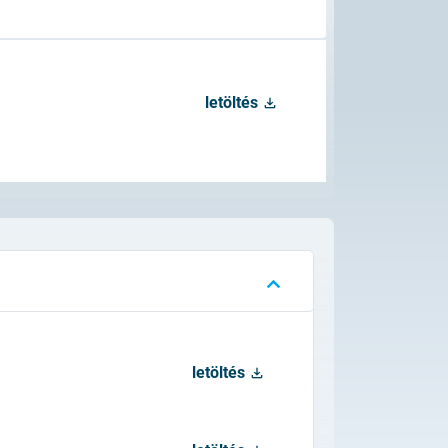
letöltés
um tanúsítványok
tozása
tásról
letöltés