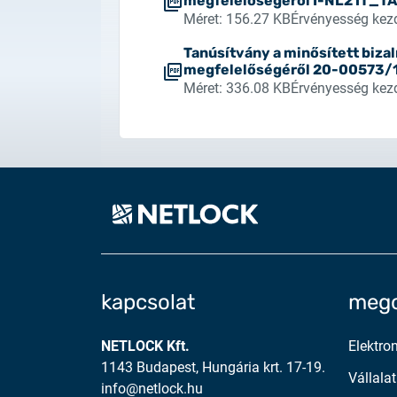
megfelelőségéről I-NL21T_T
Méret: 156.27 KB
Érvényesség kezd
Tanúsítvány a minősített biza
megfelelőségéről 20-00573/
Méret: 336.08 KB
Érvényesség kezd
kapcsolat
mego
NETLOCK Kft.
Elektro
1143 Budapest, Hungária krt. 17-19.
Vállalat
info@netlock.hu