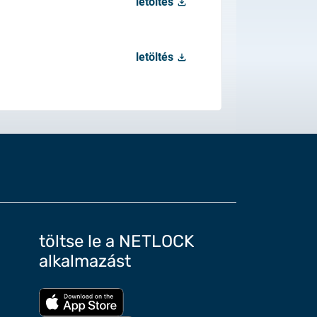
letöltés
énylésről
letöltés
etősége
töltse le a NETLOCK
alkalmazást
Töltse le az App Store-ból