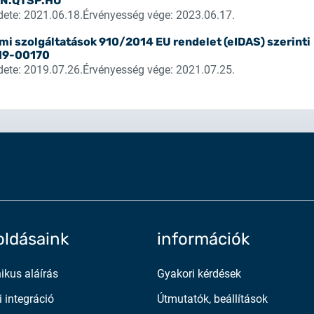
AN.QTSP.HU
ete: 2021.06.18.
Érvényesség vége: 2023.06.17.
2025.02.26.
Tájékoztatás tanúsítványig
lmi szolgáltatások 910/2014 EU rendelet (eIDAS) szerinti
19-00170
ete: 2019.07.26.
Érvényesség vége: 2021.07.25.
2025.05.05.
Teszt tanúsítványok elérh
ldásaink
információk
nikus aláírás
Gyakori kérdések
i integráció
Útmutatók, beállítások