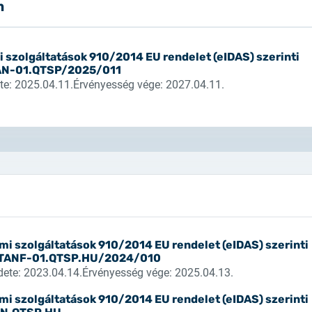
m
ványok
Rendszerfrissítés
onyítására
adminisztrációs felületekhez
LToken modul
Extended validation (EV) SSL
ítvány igénylés
2026.05.27.
i szolgáltatások 910/2014 EU rendelet (eIDAS) szerinti
futó ügyféloldali
a legmagasabb SSL biztonsági
gző és titkosító
Rendszerfrissítés
AN-01.QTSP/2025/011
mazás
szint banki szolgáltatásokhoz
k teszteléséhez
te: 2025.04.11.
Érvényesség vége: 2027.04.11.
QWAC tanúsítvány (PSD2)
2026.05.27.
Rendszerfrissítés
segítségével banki, fizetési
szolgáltatásokat nyújthat az EU-
ban
2026.03.27.
Fontos tájékoztató – Cert
érvényességi idejének vál
2026.03.20.
lmi szolgáltatások 910/2014 EU rendelet (eIDAS) szerinti
Tájékoztatás algoritmusvál
_TANF-01.QTSP.HU/2024/010
ete: 2023.04.14.
Érvényesség vége: 2025.04.13.
2026.03.06.
Ügyfélkommunikáció
lmi szolgáltatások 910/2014 EU rendelet (eIDAS) szerinti