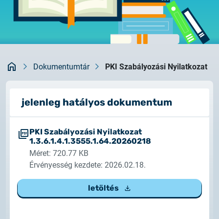
Rendszerfrissítés
dokumentumtár
2026.05.27.
kapcsolat
Rendszerfrissítés
Kezdőlap
2026.05.27.
Dokumentumtár
PKI Szabályozási Nyilatkozat
Rendszerfrissítés
jelenleg hatályos dokumentum
2026.03.27.
Fontos tájékoztató – Certum tanúsítványok
érvényességi idejének változása
PKI Szabályozási Nyilatkozat
1.3.6.1.4.1.3555.1.64.20260218
2026.03.20.
Méret: 720.77 KB
Tájékoztatás algoritmusváltásról
Érvényesség kezdete: 2026.02.18.
letöltés
2026.03.06.
Ügyfélkommunikáció