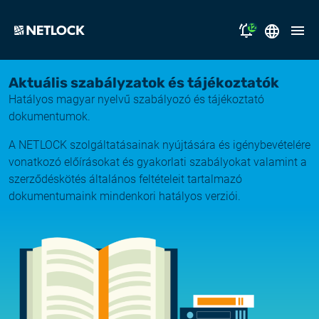
12
2026.08.05.
English
Aktuális szabályzatok és tájékoztatók
Nyitvatartási tájékoztató
Hatályos magyar nyelvű szabályozó és tájékoztató
Magyar
megoldásaink
dokumentumok.
2026.07.17.
Tájékoztatás átmeneti e-mail kézbesítési
A NETLOCK szolgáltatásainak nyújtására és igénybevételére
támogatás
fennakadásról
vonatkozó előírásokat és gyakorlati szabályokat valamint a
szerződéskötés általános feltételeit tartalmazó
miért a NETLOCK?
2026.07.14.
dokumentumaink mindenkori hatályos verziói.
Rendszerfrissítés
karrier
NL Campus
2026.06.22.
Rendszerfrissítés
bejelentkezés
2026.06.04.