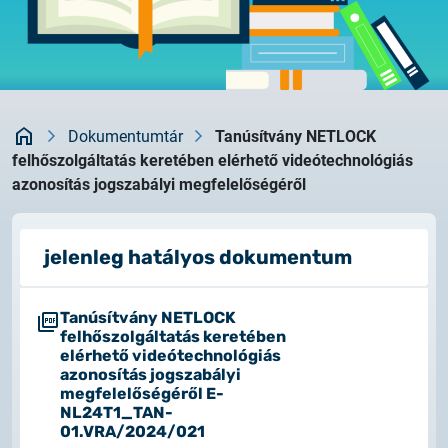
Rendszerfrissítés
dokumentumtár
2026.05.27.
kapcsolat
Rendszerfrissítés
Kezdőlap
2026.05.27.
Dokumentumtár
Tanúsítvány NETLOCK
Rendszerfrissítés
felhőszolgáltatás keretében elérhető videótechnológiás
azonosítás jogszabályi megfelelőségéről
2026.03.27.
Fontos tájékoztató – Certum tanúsítványok
jelenleg hatályos dokumentum
érvényességi idejének változása
2026.03.20.
Tanúsítvány NETLOCK
Tájékoztatás algoritmusváltásról
felhőszolgáltatás keretében
elérhető videótechnológiás
azonosítás jogszabályi
2026.03.06.
megfelelőségéről E-
Ügyfélkommunikáció
NL24T1_TAN-
01.VRA/2024/021