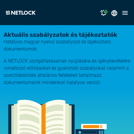
12
2026.08.05.
Magyar
Aktuális szabályzatok és tájékoztatók
Nyitvatartási tájékoztató
Hatályos magyar nyelvű szabályozó és tájékoztató
megoldásaink
dokumentumok.
2026.07.17.
Tájékoztatás átmeneti e-mail kézbesítési
A NETLOCK szolgáltatásainak nyújtására és igénybevételére
támogatás
fennakadásról
vonatkozó előírásokat és gyakorlati szabályokat valamint a
szerződéskötés általános feltételeit tartalmazó
miért a NETLOCK?
2026.07.14.
dokumentumaink mindenkori hatályos verziói.
Rendszerfrissítés
karrier
NL Campus
2026.06.22.
Rendszerfrissítés
bejelentkezés
2026.06.04.