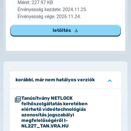
Méret: 227.97 KB
2025.02.26.
Érvényesség kezdete: 2024.11.25.
Tájékoztatás tanúsítványigénylésről
Érvényesség vége: 2026.11.24.
2025.05.05.
letöltés
Teszt tanúsítványok elérhetősége
korábbi, már nem hatályos verziók
Tanúsítvány NETLOCK
felhőszolgáltatás keretében
elérhető videótechnológiás
azonosítás jogszabályi
megfelelőségéről I-
NL22T_TAN.VRA.HU