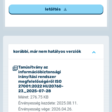
2025.02.26.
letöltés
Tájékoztatás tanúsítványigénylésről
2025.05.05.
Teszt tanúsítványok elérhetősége
korábbi, már nem hatályos verziók
Tanúsítvány az
információbiztonsági
irányítási rendszer
megfelelőségéről ISO
27001:2022 HU20760-
23_2025-07-28
Méret: 276.75 KB
Érvényesség kezdete: 2025.08.11.
Érvényesség vége: 2026.04.26.