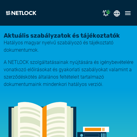
12
2026.08.05.
Magyar
Aktuális szabályzatok és tájékoztatók
Nyitvatartási tájékoztató
Hatályos magyar nyelvű szabályozó és tájékoztató
megoldásaink
dokumentumok.
2026.07.17.
Tájékoztatás átmeneti e-mail kézbesítési
A NETLOCK szolgáltatásainak nyújtására és igénybevételére
támogatás
fennakadásról
vonatkozó előírásokat és gyakorlati szabályokat valamint a
szerződéskötés általános feltételeit tartalmazó
miért a NETLOCK?
2026.07.14.
dokumentumaink mindenkori hatályos verziói.
Rendszerfrissítés
karrier
NL Campus
2026.06.22.
Rendszerfrissítés
bejelentkezés
2026.06.04.