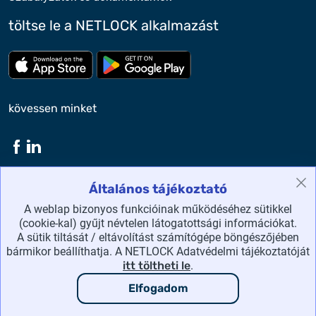
töltse le a NETLOCK alkalmazást
Töltse le az App Store-ból
Töltse le a google play-bő
kövessen minket
Általános tájékoztató
NETLOCK Kft. ©2026 Minden jog fenntartva.
A weblap bizonyos funkcióinak működéséhez sütikkel
(cookie-kal) gyűjt névtelen látogatottsági információkat.
honlaptérkép
A sütik tiltását / eltávolítást számítógépe böngészőjében
bármikor beállíthatja. A NETLOCK Adatvédelmi tájékoztatóját
adatvédelmi irányelvek
itt töltheti le
.
Elfogadom