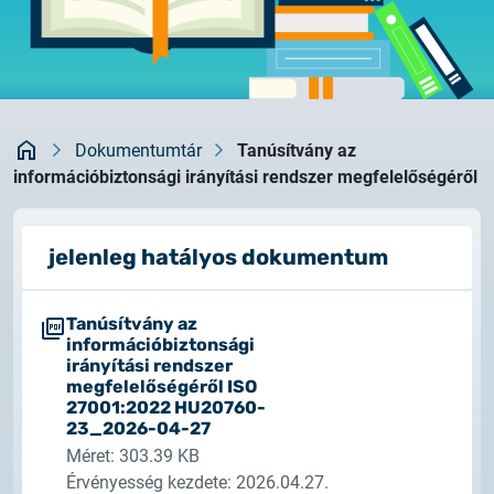
Rendszerfrissítés
dokumentumtár
2026.05.27.
kapcsolat
Rendszerfrissítés
Kezdőlap
2026.05.27.
Dokumentumtár
Tanúsítvány az
Rendszerfrissítés
információbiztonsági irányítási rendszer megfelelőségéről
2026.03.27.
jelenleg hatályos dokumentum
Fontos tájékoztató – Certum tanúsítványok
érvényességi idejének változása
Tanúsítvány az
2026.03.20.
információbiztonsági
irányítási rendszer
Tájékoztatás algoritmusváltásról
megfelelőségéről ISO
27001:2022 HU20760-
2026.03.06.
23_2026-04-27
Ügyfélkommunikáció
Méret: 303.39 KB
Érvényesség kezdete: 2026.04.27.