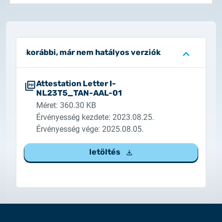
2025.02.26.
Tájékoztatás tanúsítványigénylésről
2025.05.05.
korábbi, már nem hatályos verziók
Teszt tanúsítványok elérhetősége
Attestation Letter I-
NL23T5_TAN-AAL-01
Méret: 360.30 KB
Érvényesség kezdete: 2023.08.25.
Érvényesség vége: 2025.08.05.
letöltés