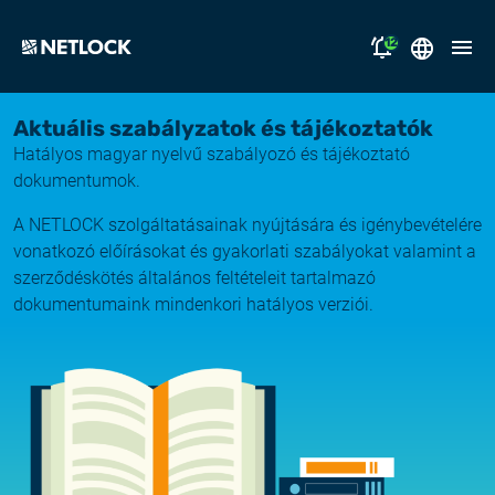
12
2026.08.05.
Magyar
Aktuális szabályzatok és tájékoztatók
Nyitvatartási tájékoztató
Hatályos magyar nyelvű szabályozó és tájékoztató
megoldásaink
dokumentumok.
2026.07.17.
Tájékoztatás átmeneti e-mail kézbesítési
A NETLOCK szolgáltatásainak nyújtására és igénybevételére
támogatás
fennakadásról
vonatkozó előírásokat és gyakorlati szabályokat valamint a
szerződéskötés általános feltételeit tartalmazó
miért a NETLOCK?
2026.07.14.
dokumentumaink mindenkori hatályos verziói.
Rendszerfrissítés
karrier
NL Campus
2026.06.22.
Rendszerfrissítés
bejelentkezés
2026.06.04.