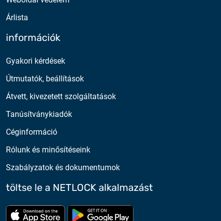
Árlista
információk
Gyakori kérdések
Útmutatók, beállítások
Átvett, kivezetett szolgáltatások
Tanúsítványkiadók
Céginformáció
Rólunk és minősítéseink
Szabályzatok és dokumentumok
töltse le a NETLOCK alkalmazást
Töltse le az App Store-ból
Töltse le a google play-bő