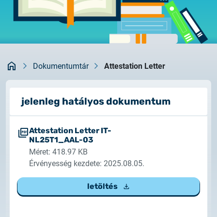
Rendszerfrissítés
dokumentumtár
2026.05.27.
kapcsolat
Rendszerfrissítés
Kezdőlap
2026.05.27.
Dokumentumtár
Attestation Letter
Rendszerfrissítés
jelenleg hatályos dokumentum
2026.03.27.
Fontos tájékoztató – Certum tanúsítványok
érvényességi idejének változása
Attestation Letter IT-
NL25T1_AAL-03
2026.03.20.
Méret: 418.97 KB
Tájékoztatás algoritmusváltásról
Érvényesség kezdete: 2025.08.05.
letöltés
2026.03.06.
Ügyfélkommunikáció