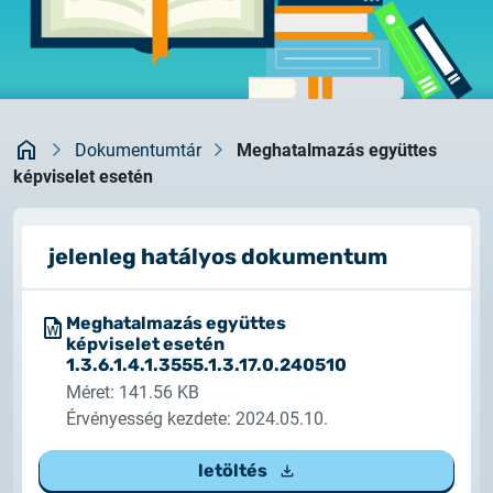
Rendszerfrissítés
dokumentumtár
2026.05.27.
kapcsolat
Rendszerfrissítés
Kezdőlap
2026.05.27.
Dokumentumtár
Meghatalmazás együttes
Rendszerfrissítés
képviselet esetén
2026.03.27.
jelenleg hatályos dokumentum
Fontos tájékoztató – Certum tanúsítványok
érvényességi idejének változása
Meghatalmazás együttes
2026.03.20.
képviselet esetén
1.3.6.1.4.1.3555.1.3.17.0.240510
Tájékoztatás algoritmusváltásról
Méret: 141.56 KB
Érvényesség kezdete: 2024.05.10.
2026.03.06.
Ügyfélkommunikáció
letöltés