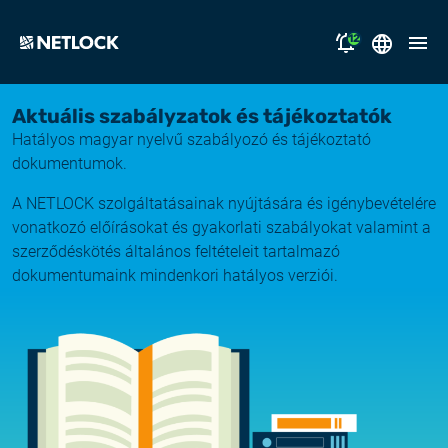
12
2026.08.05.
English
Aktuális szabályzatok és tájékoztatók
Nyitvatartási tájékoztató
Hatályos magyar nyelvű szabályozó és tájékoztató
Magyar
megoldásaink
dokumentumok.
2026.07.17.
Tájékoztatás átmeneti e-mail kézbesítési
A NETLOCK szolgáltatásainak nyújtására és igénybevételére
támogatás
fennakadásról
vonatkozó előírásokat és gyakorlati szabályokat valamint a
szerződéskötés általános feltételeit tartalmazó
miért a NETLOCK?
2026.07.14.
dokumentumaink mindenkori hatályos verziói.
Rendszerfrissítés
karrier
NL Campus
2026.06.22.
Rendszerfrissítés
bejelentkezés
2026.06.04.