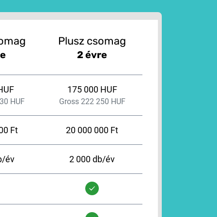
somag
Plusz csomag
re
2 évre
 HUF
175 000 HUF
730 HUF
Gross 222 250 HUF
00 Ft
20 000 000 Ft
b/év
2 000 db/év