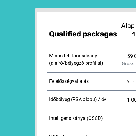
Alap
Qualified packages
1
Minősített tanúsítvány
59 
(aláíró/bélyegző profillal)
Gross
Felelősségvállalás
5 0
Időbélyeg (RSA alapú) / év
1 0
Intelligens kártya (QSCD)