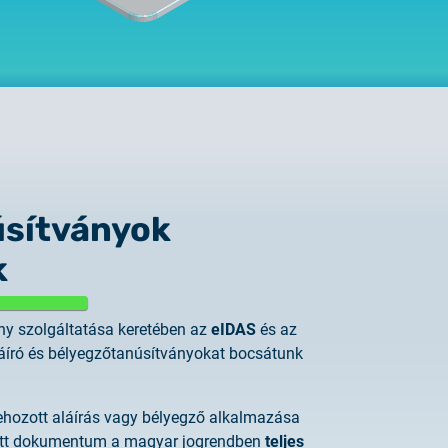
úsítványok
 to Certum Certificate
k
Change
y szolgáltatása keretében az
eIDAS
és az
láíró és bélyegzőtanúsítványokat bocsátunk
ehozott aláírás vagy bélyegző alkalmazása
zett dokumentum a magyar jogrendben
teljes