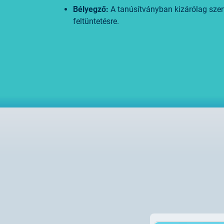
Bélyegző:
A tanúsítványban kizárólag szer
feltüntetésre.