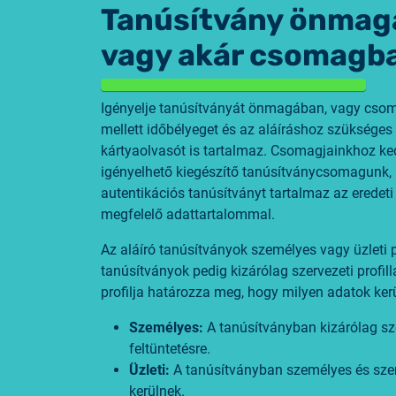
Tanúsítvány önmag
vagy akár csomagb
Igényelje tanúsítványát önmagában, vagy cso
mellett időbélyeget és az aláíráshoz szükséges 
kártyaolvasót is tartalmaz. Csomagjainkhoz k
igényelhető kiegészítő tanúsítványcsomagunk, m
autentikációs tanúsítványt tartalmaz az eredet
megfelelő adattartalommal.
Az aláíró tanúsítványok személyes vagy üzleti pr
tanúsítványok pedig kizárólag szervezeti profill
profilja határozza meg, hogy milyen adatok ker
Személyes:
A tanúsítványban kizárólag s
feltüntetésre.
Üzleti:
A tanúsítványban személyes és szerv
kerülnek.