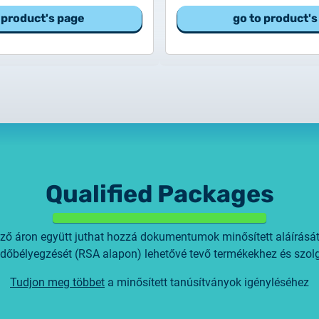
 product's page
go to product's
Qualified Packages
 áron együtt juthat hozzá dokumentumok minősített aláírását
 időbélyegzését (RSA alapon) lehetővé tevő termékekhez és szol
Tudjon meg többet
a minősített tanúsítványok igényléséhez