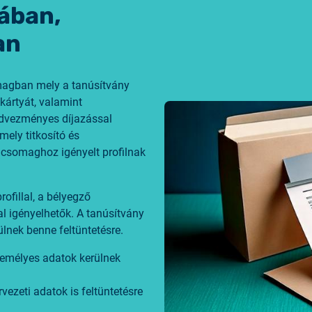
ában,
2025.05.05.
Test certificate availability
an
2025.08.18.
magban mely a tanúsítvány
Notice of Update on SSL Ce
kártyát, valamint
edvezményes díjazással
2025.06.12.
ely titkosító és
NETLOCK information rega
i csomaghoz igényelt profilnak
Program
ofillal, a bélyegző
al igényelhetők. A tanúsítvány
ülnek benne feltüntetésre.
zemélyes adatok kerülnek
ezeti adatok is feltüntetésre