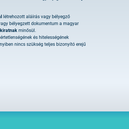
tificate Requests
l
létrehozott aláírás vagy bélyegző
t vagy bélyegzett dokumentum a magyar
kiratnak
minősül.
LOCK|SIGN service
rtetlenségének és hitelességének
nyiben nincs szükség teljes bizonyító erejű
tificate Requests
service