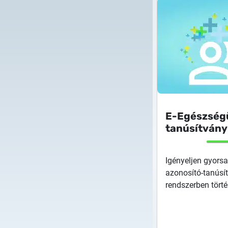
E-Egészség
tanúsítvány
Igényeljen gyors
azonosító-tanúsí
rendszerben tört