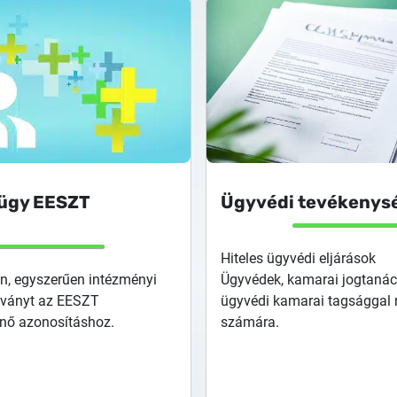
ügy EESZT
Ügyvédi tevékenys
Hiteles ügyvédi eljárások
an, egyszerűen intézményi
Ügyvédek, kamarai jogtaná
tványt az EESZT
ügyvédi kamarai tagsággal 
énő azonosításhoz.
számára.