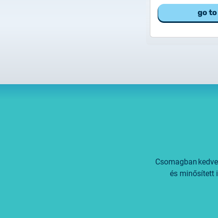
go to
Csomagban kedvező
és minősített