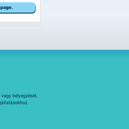
 page.
 vagy bélyegzését,
gáltatásokhoz.