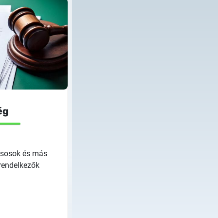
ég
csosok és más
rendelkezők