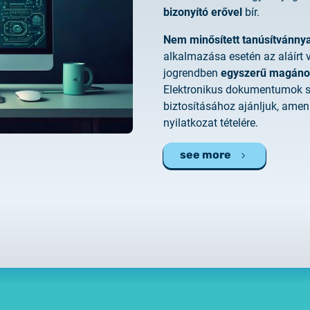
2025.02.26.
bizonyító erővel
bír.
Customer Information – Cer
Nem minősített tanúsítvánnya
alkalmazása esetén az aláír
2025.12.03.
jogrendben
egyszerű magáno
Information about the NET
Elektronikus dokumentumok sé
biztosításához ajánljuk, amen
2025.11.07.
nyilatkozat tételére.
Customer Information – Cer
see more
2025.10.07.
Customer information
2025.11.06.
Information Netlock cloud 
2025.11.11.
System upgrade