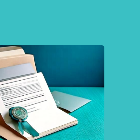
rtificate Requests
rding the Google Chrome