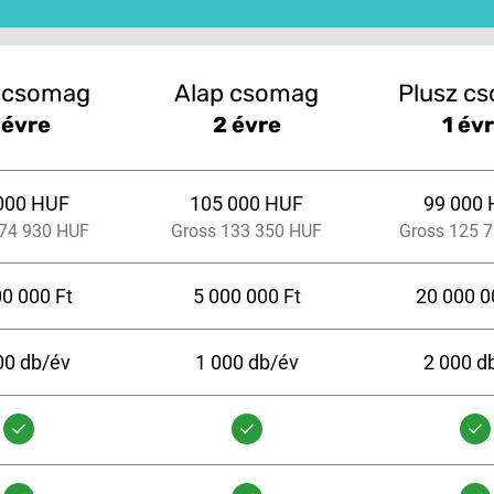
 csomag
Alap csomag
Plusz c
 évre
2 évre
1 év
000 HUF
105 000 HUF
99 000
 74 930 HUF
Gross 133 350 HUF
Gross 125 
00 000 Ft
5 000 000 Ft
20 000 0
00 db/év
1 000 db/év
2 000 d