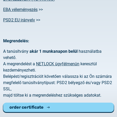
EBA véleményezés
>>
PSD2 EU irányelv
>>
Megrendelés:
A tanúsítvány
akár
1 munkanapon belül
használatba
vehető.
A megrendelést a
NETLOCK ügyfélmenün
keresztül
kezdeményezheti.
Belépést/regisztrációt követően válassza ki az Ön számára
megfelelő tanúsítványtípust: PSD2 bélyegző és/vagy PSD2
SSL,
majd töltse ki a megrendeléshez szükséges adatokat.
order certificate