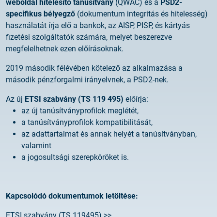
weboldal hitelesítő tanúsítvány
(QWAC) és a
PSD2-
specifikus bélyegző
(dokumentum integritás és hitelesség)
használatát írja elő a bankok, az AISP, PISP, és kártyás
fizetési szolgáltatók számára, melyet beszerezve
megfelelhetnek ezen előírásoknak.
2019 második félévében kötelező az alkalmazása a
második pénzforgalmi irányelvnek, a PSD2-nek.
Az új
ETSI szabvány (TS 119 495)
előírja:
az új tanúsítványprofilok meglétét,
a tanúsítványprofilok kompatibilitását,
az adattartalmat és annak helyét a tanúsítványban,
valamint
a jogosultsági szerepköröket is.
Kapcsolódó dokumentumok letöltése:
ETSI szabvány (TS 119495)
>>