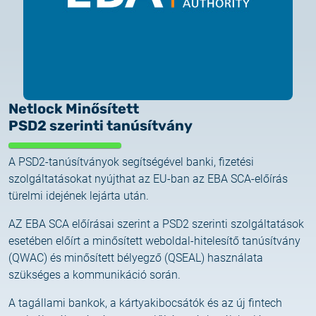
Customer Information – Certificate Requests
2025.12.03.
Information about the NETLOCK|SIGN service
2025.11.07.
Netlock Minősített
Customer Information – Certificate Requests
PSD2 szerinti tanúsítvány
2025.10.07.
A PSD2-tanúsítványok segítségével banki, fizetési
Customer information
szolgáltatásokat nyújthat az EU-ban az EBA SCA-előírás
türelmi idejének lejárta után.
2025.11.06.
AZ EBA SCA előírásai szerint a PSD2 szerinti szolgáltatások
Information Netlock cloud service
esetében előírt a minősített weboldal-hitelesítő tanúsítvány
(QWAC) és minősített bélyegző (QSEAL) használata
2025.11.11.
szükséges a kommunikáció során.
System upgrade
A tagállami bankok, a kártyakibocsátók és az új fintech