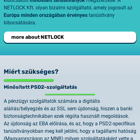
kibocsátott
minősített tanúsítványok
megszerzése. A
NETLOCK Kft. olyan bizalmi szolgáltató, amely jogosult az
Európa minden országában érvényes
tanúsítvány
kibocsátására.
more about NETLOCK
Miért szükséges?
Minősített PSD2-szolgáltatás
A pénzügyi szolgáltatók számára a digitális
aláírás/bélyegzés és az SSL sem újdonság, hiszen a banki
biztonságtechnikában ezek régóta használt megoldások.
Az újdonság az EBA előírása, és az, hogy a PSD2-specifikus
tanúsítványokban meg kell jelölni, hogy a tagállami hatóság
(Magyarországon az MNB) milyen szolgáltatásként vette a