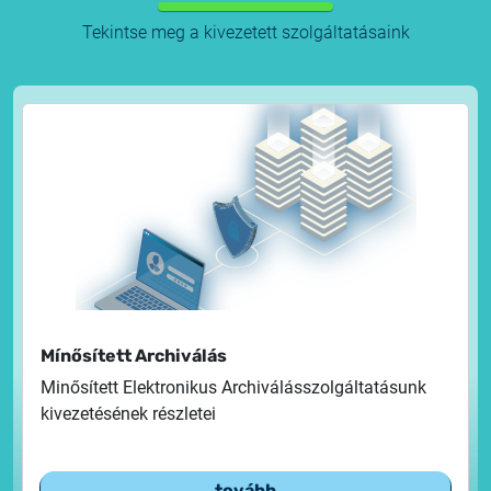
2025.05.05.
Tekintse meg a kivezetett szolgáltatásaink
Test certificate availability
2025.08.18.
Notice of Update on SSL Certificate Requests
2025.06.12.
NETLOCK information regarding the Google
Chrome Program
Mínősített Archiválás
Minősített Elektronikus Archiválásszolgáltatásunk
kivezetésének részletei
tovább