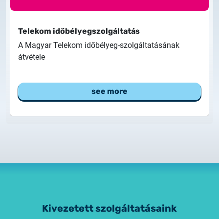
Customer Information – Certificate Requests
Telekom időbélyegszolgáltatás
2025.12.03.
A Magyar Telekom időbélyeg-szolgáltatásának
Information about the NETLOCK|SIGN service
átvétele
2025.11.07.
Customer Information – Certificate Requests
see more
2025.10.07.
Customer information
2025.11.06.
Information Netlock cloud service
2025.11.11.
System upgrade
Kivezetett szolgáltatásaink