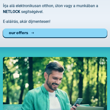
2025.05.05.
Írja alá elektronikusan otthon, úton vagy a munkában a
Test certificate availability
NETLOCK
segítségével.
2025.08.18.
E-aláírás, akár díjmentesen!
Notice of Update on SSL Certificate Requests
our offers
2025.06.12.
NETLOCK information regarding the Google
Chrome Program