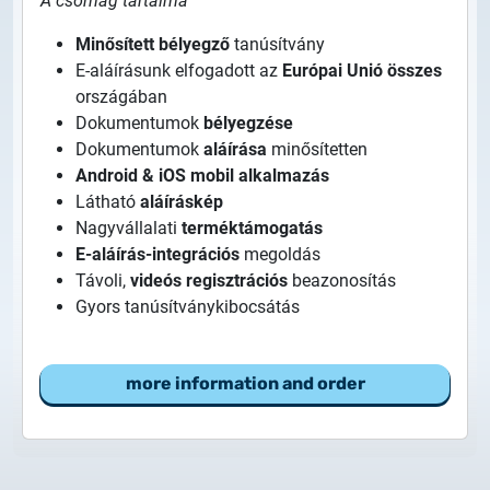
A csomag tartalma
Minősített bélyegző
tanúsítvány
E-aláírásunk elfogadott az
Európai Unió összes
országában
Dokumentumok
bélyegzése
Dokumentumok
aláírása
minősítetten
Android & iOS mobil alkalmazás
Látható
aláíráskép
Nagyvállalati
terméktámogatás
E-aláírás-integrációs
megoldás
Távoli,
videós regisztrációs
beazonosítás
Gyors tanúsítványkibocsátás
more information and order