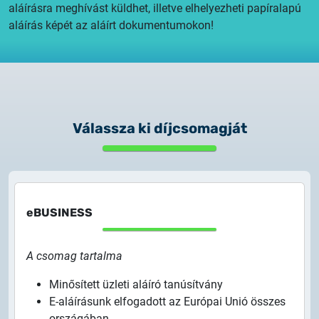
aláírásra meghívást küldhet, illetve elhelyezheti papíralapú
aláírás képét az aláírt dokumentumokon!
Válassza ki díjcsomagját
eBUSINESS
A csomag tartalma
Minősített üzleti aláíró tanúsítvány
E-aláírásunk elfogadott az Európai Unió összes
országában