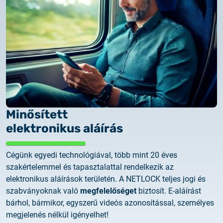
Customer Information – Certificate Requests
2025.12.03.
Information about the NETLOCK|SIGN service
2025.11.07.
Customer Information – Certificate Requests
2025.10.07.
Minősített
Customer information
elektronikus aláírás
2025.11.06.
Cégünk egyedi technológiával, több mint 20 éves
Information Netlock cloud service
szakértelemmel és tapasztalattal rendelkezik az
elektronikus aláírások területén. A NETLOCK teljes jogi és
2025.11.11.
szabványoknak való
megfelelőséget
biztosít. E-aláírást
System upgrade
bárhol, bármikor, egyszerű videós azonosítással, személyes
megjelenés nélkül igényelhet!