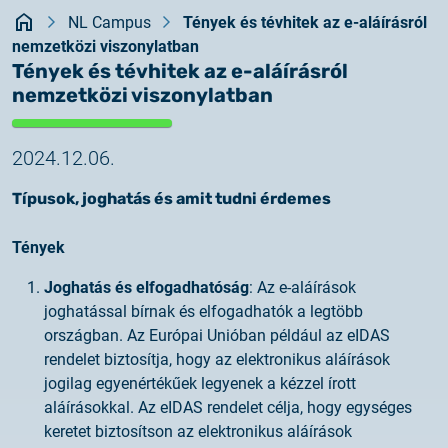
Rendszerfrissítés
Kezdőlap
dokumentumtár
NL Campus
Tények és tévhitek az e-aláírásról
nemzetközi viszonylatban
2026.05.27.
kapcsolat
Tények és tévhitek az e-aláírásról
Rendszerfrissítés
nemzetközi viszonylatban
2026.05.27.
Rendszerfrissítés
2024.12.06.
Típusok, joghatás és amit tudni érdemes
2026.03.27.
Fontos tájékoztató – Certum tanúsítványok
Tények
érvényességi idejének változása
Joghatás és elfogadhatóság
: Az e-aláírások
2026.03.20.
joghatással bírnak és elfogadhatók a legtöbb
Tájékoztatás algoritmusváltásról
országban. Az Európai Unióban például az eIDAS
rendelet biztosítja, hogy az elektronikus aláírások
jogilag egyenértékűek legyenek a kézzel írott
2026.03.06.
aláírásokkal. Az eIDAS rendelet célja, hogy egységes
Ügyfélkommunikáció
keretet biztosítson az elektronikus aláírások