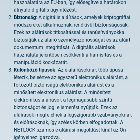
használatára az EU-ban, így elősegítve a határokon
2025.02.26.
átnyúló digitális ügyintézést.
Tájékoztatás tanúsítványigénylésről
Biztonság
: A digitális aláírások, amelyek kriptográfiai
módszereket alkalmaznak, rendkívül biztonságosak.
2025.05.05.
Ezek az aláírások titkosítással és tanúsítványokkal
Teszt tanúsítványok elérhetősége
biztosítják az aláíró személyazonosságát és az aláírt
dokumentum integritását. A digitális aláírások
használata jelentősen csökkenti a hamisítás és a
manipuláció kockázatát.
Különböző típusok
: Az e-aláírásoknak több típusa
létezik, beleértve az egyszerű elektronikus aláírást, a
fokozott biztonságú elektronikus aláírást és a
minősített elektronikus aláírást. A minősített
elektronikus aláírások a legmagasabb szintű
biztonságot és jogi elismerést nyújtják. Ezek az
aláírások megfelelnek a legszigorúbb szabványoknak
és előírásoknak, így széles körben elfogadottak. A
NETLOCK
számos e-aláírási megoldást kínál
az Ön
igényeihez igazodva.