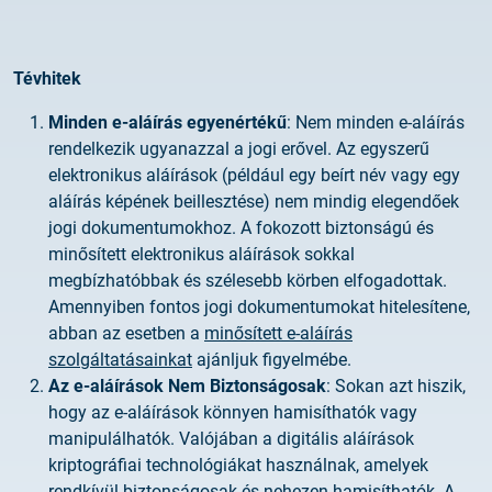
Tévhitek
Minden e-aláírás egyenértékű
: Nem minden e-aláírás
rendelkezik ugyanazzal a jogi erővel. Az egyszerű
elektronikus aláírások (például egy beírt név vagy egy
aláírás képének beillesztése) nem mindig elegendőek
jogi dokumentumokhoz. A fokozott biztonságú és
minősített elektronikus aláírások sokkal
megbízhatóbbak és szélesebb körben elfogadottak.
Amennyiben fontos jogi dokumentumokat hitelesítene,
abban az esetben a
minősített e-aláírás
szolgáltatásainkat
ajánljuk figyelmébe.
Az e-aláírások Nem Biztonságosak
: Sokan azt hiszik,
hogy az e-aláírások könnyen hamisíthatók vagy
manipulálhatók. Valójában a digitális aláírások
kriptográfiai technológiákat használnak, amelyek
rendkívül biztonságosak és nehezen hamisíthatók. A