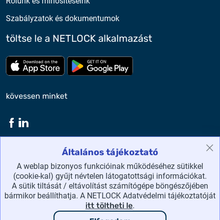
Rólunk és minősítéseink
Szabályzatok és dokumentumok
töltse le a NETLOCK alkalmazást
Töltse le az App Store-ból
Töltse le a google play-bő
kövessen minket
Általános tájékoztató
NETLOCK Kft. ©2026 Minden jog fenntartva.
A weblap bizonyos funkcióinak működéséhez sütikkel
(cookie-kal) gyűjt névtelen látogatottsági információkat.
honlaptérkép
A sütik tiltását / eltávolítást számítógépe böngészőjében
bármikor beállíthatja. A NETLOCK Adatvédelmi tájékoztatóját
adatvédelmi irányelvek
itt töltheti le
.