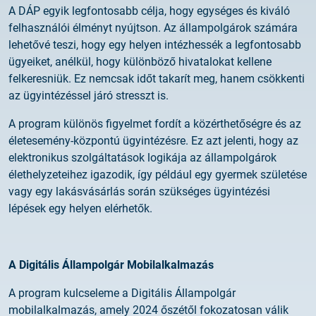
A DÁP egyik legfontosabb célja, hogy egységes és kiváló
2025.02.26.
Tájékoztatás tanúsítványigénylésről
felhasználói élményt nyújtson. Az állampolgárok számára
lehetővé teszi, hogy egy helyen intézhessék a legfontosabb
ügyeiket, anélkül, hogy különböző hivatalokat kellene
2025.05.05.
felkeresniük. Ez nemcsak időt takarít meg, hanem csökkenti
Teszt tanúsítványok elérhetősége
az ügyintézéssel járó stresszt is.
A program különös figyelmet fordít a közérthetőségre és az
életesemény-központú ügyintézésre. Ez azt jelenti, hogy az
elektronikus szolgáltatások logikája az állampolgárok
élethelyzeteihez igazodik, így például egy gyermek születése
vagy egy lakásvásárlás során szükséges ügyintézési
lépések egy helyen elérhetők.
A Digitális Állampolgár Mobilalkalmazás
A program kulcseleme a Digitális Állampolgár
mobilalkalmazás, amely 2024 őszétől fokozatosan válik