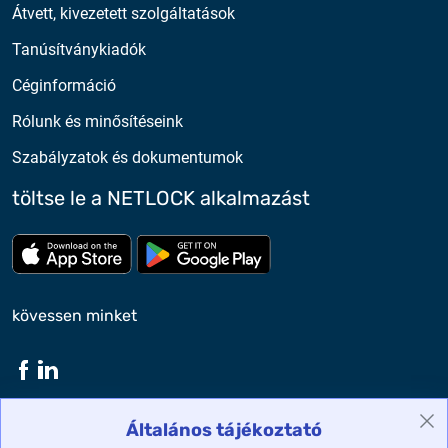
Átvett, kivezetett szolgáltatások
Tanúsítványkiadók
Céginformáció
Rólunk és minősítéseink
Szabályzatok és dokumentumok
töltse le a NETLOCK alkalmazást
Töltse le az App Store-ból
Töltse le a google play-bő
kövessen minket
Általános tájékoztató