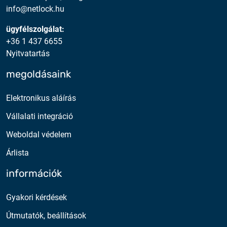
info@netlock.hu
ügyfélszolgálat:
+36 1 437 6655
Nyitvatartás
megoldásaink
Elektronikus aláírás
Vállalati integráció
Weboldal védelem
Árlista
információk
Gyakori kérdések
Útmutatók, beállítások