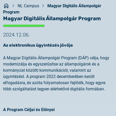
Rendszerfrissítés
Kezdőlap
dokumentumtár
NL Campus
Magyar Digitális Állampolgár
Program
2026.05.27.
kapcsolat
Magyar Digitális Állampolgár Program
Rendszerfrissítés
2024.12.06.
2026.05.27.
Rendszerfrissítés
Az elektronikus ügyintézés jövője
2026.03.27.
A Magyar Digitális Állampolgár Program (DÁP) célja, hogy
Fontos tájékoztató – Certum tanúsítványok
modernizálja és egyszerűsítse az állampolgárok és a
érvényességi idejének változása
kormányzat közötti kommunikációt, valamint az
ügyintézést. A program 2022 decemberében került
2026.03.20.
elfogadásra, és azóta folyamatosan fejlődik, hogy egyre
Tájékoztatás algoritmusváltásról
több szolgáltatást tegyen elérhetővé digitális formában.
2026.03.06.
Ügyfélkommunikáció
A Program Céljai és Előnyei