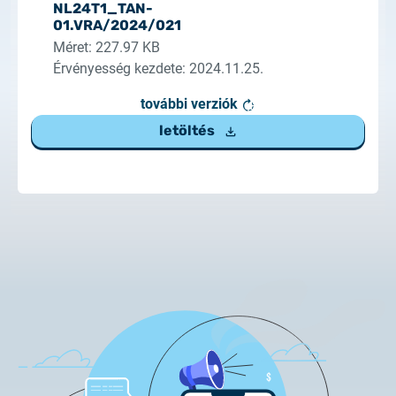
NL24T1_TAN-
2025.02.26.
01.VRA/2024/021
Tájékoztatás tanúsítványigénylésről
Méret: 227.97 KB
Érvényesség kezdete: 2024.11.25.
2025.05.05.
Teszt tanúsítványok elérhetősége
további verziók
letöltés