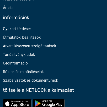
Árlista
információk
Gyakori kérdések
Útmutatók, beállítások
Átvett, kivezetett szolgáltatások
Tanúsítványkiadók
Céginformáció
Rólunk és minősítéseink
Szabályzatok és dokumentumok
töltse le a NETLOCK alkalmazást
Töltse le az App Store-ból
Töltse le a google play-bő