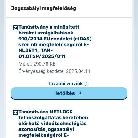
Rendszerfrissítés
dokumentumtár
Jogszabályi megfelelőség
2026.05.27.
kapcsolat
Rendszerfrissítés
Tanúsítvány a minősített
bizalmi szolgáltatások
910/2014 EU rendelet (eIDAS)
2026.05.27.
szerinti megfelelőségéről E-
Rendszerfrissítés
NL25T1_TAN-
01.QTSP/2025/011
Méret: 290.78 KB
2026.03.27.
Érvényesség kezdete: 2025.04.11.
Fontos tájékoztató – Certum tanúsítványok
érvényességi idejének változása
további verziók
letöltés
2026.03.20.
Tájékoztatás algoritmusváltásról
Tanúsítvány NETLOCK
felhőszolgáltatás keretében
2026.03.06.
elérhető videótechnológiás
Ügyfélkommunikáció
azonosítás jogszabályi
megfelelőségéről E-