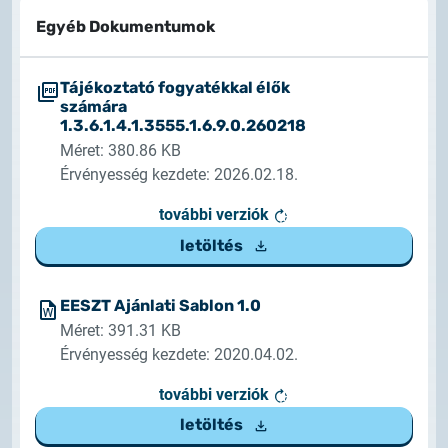
Rendszerfrissítés
dokumentumtár
Egyéb Dokumentumok
2026.05.27.
kapcsolat
Rendszerfrissítés
Tájékoztató fogyatékkal élők
számára
1.3.6.1.4.1.3555.1.6.9.0.260218
2026.05.27.
Méret: 380.86 KB
Rendszerfrissítés
Érvényesség kezdete: 2026.02.18.
2026.03.27.
további verziók
Fontos tájékoztató – Certum tanúsítványok
letöltés
érvényességi idejének változása
EESZT Ajánlati Sablon 1.0
2026.03.20.
Méret: 391.31 KB
Tájékoztatás algoritmusváltásról
Érvényesség kezdete: 2020.04.02.
2026.03.06.
további verziók
Ügyfélkommunikáció
letöltés