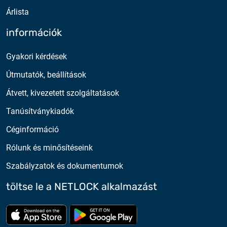
Árlista
információk
Gyakori kérdések
Útmutatók, beállítások
Átvett, kivezetett szolgáltatások
Tanúsítványkiadók
Céginformáció
Rólunk és minősítéseink
Szabályzatok és dokumentumok
töltse le a NETLOCK alkalmazást
Töltse le az App Store-ból
Töltse le a google play-bő