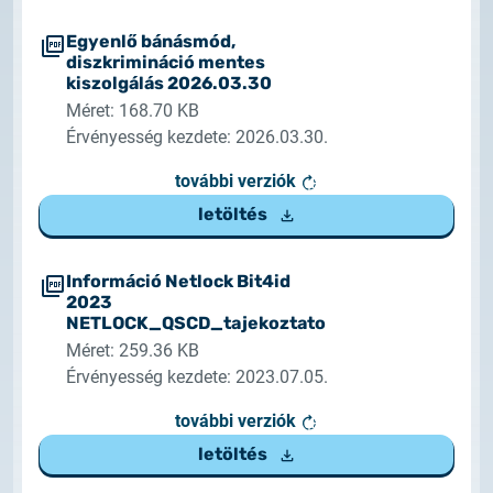
2025.02.26.
Egyenlő bánásmód,
Tájékoztatás tanúsítványigénylésről
diszkrimináció mentes
kiszolgálás 2026.03.30
2025.05.05.
Méret: 168.70 KB
Teszt tanúsítványok elérhetősége
Érvényesség kezdete: 2026.03.30.
további verziók
letöltés
Információ Netlock Bit4id
2023
NETLOCK_QSCD_tajekoztato
Méret: 259.36 KB
Érvényesség kezdete: 2023.07.05.
további verziók
letöltés