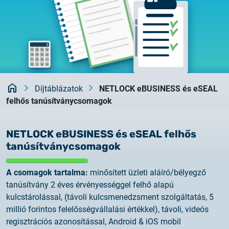
Rendszerfrissítés
dokumentumtár
2026.05.27.
kapcsolat
Rendszerfrissítés
2026.05.27.
Rendszerfrissítés
Kezdőlap
Díjtáblázatok
NETLOCK eBUSINESS és eSEAL
felhős tanúsítványcsomagok
2026.03.27.
Fontos tájékoztató – Certum tanúsítványok
érvényességi idejének változása
NETLOCK eBUSINESS és eSEAL felhős
tanúsítványcsomagok
2026.03.20.
Tájékoztatás algoritmusváltásról
A csomagok tartalma:
minősített üzleti aláíró/bélyegző
tanúsítvány 2 éves érvényességgel felhő alapú
kulcstárolással, (távoli kulcsmenedzsment szolgáltatás, 5
2026.03.06.
millió forintos felelősségvállalási értékkel), távoli, videós
Ügyfélkommunikáció
regisztrációs azonosítással, Android & iOS mobil