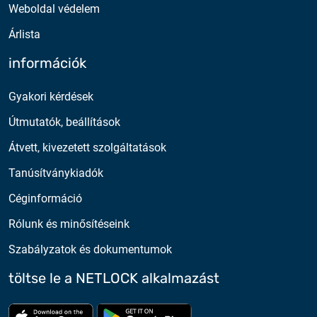
Weboldal védelem
Árlista
információk
Gyakori kérdések
Útmutatók, beállítások
Átvett, kivezetett szolgáltatások
Tanúsítványkiadók
Céginformáció
Rólunk és minősítéseink
Szabályzatok és dokumentumok
töltse le a NETLOCK alkalmazást
Töltse le az App Store-ból
Töltse le a google play-bő