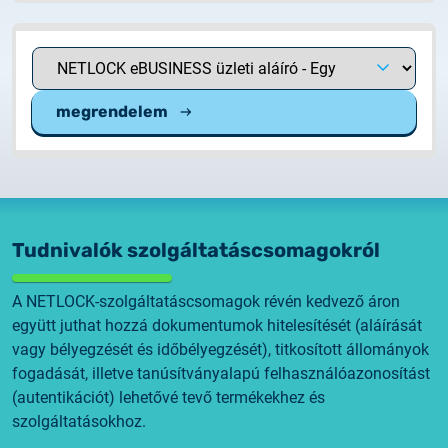
megrendelem
Tudnivalók szolgáltatáscsomagokról
A NETLOCK-szolgáltatáscsomagok révén kedvező áron
együtt juthat hozzá dokumentumok hitelesítését (aláírását
vagy bélyegzését és időbélyegzését), titkosított állományok
fogadását, illetve tanúsítványalapú felhasználóazonosítást
(autentikációt) lehetővé tevő termékekhez és
szolgáltatásokhoz.