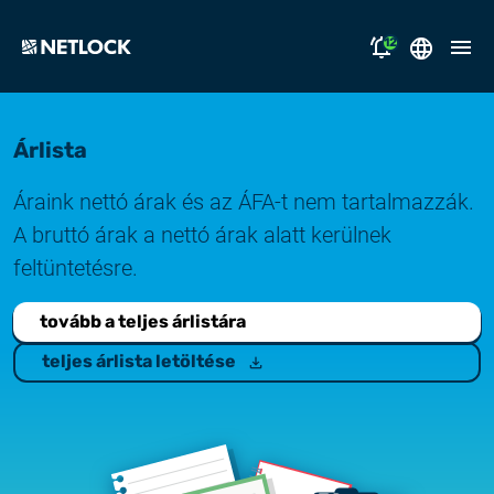
12
2026.08.05.
English
Nyitvatartási tájékoztató
Árlista
Magyar
megoldásaink
2026.07.17.
Áraink nettó árak és az ÁFA-t nem tartalmazzák.
Tájékoztatás átmeneti e-mail kézbesítési
támogatás
A bruttó árak a nettó árak alatt kerülnek
fennakadásról
feltüntetésre.
miért a NETLOCK?
2026.07.14.
tovább a teljes árlistára
Rendszerfrissítés
karrier
teljes árlista letöltése
NL Campus
2026.06.22.
Rendszerfrissítés
bejelentkezés
2026.06.04.