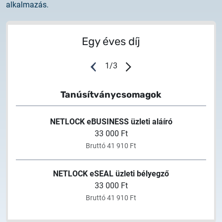
alkalmazás.
2025.02.26.
Tájékoztatás tanúsítványigénylésről
Egy éves díj
2025.05.05.
Teszt tanúsítványok elérhetősége
1
/
3
Tanúsítványcsomagok
NETLOCK eBUSINESS üzleti aláíró
33 000 Ft
Bruttó 41 910 Ft
NETLOCK eSEAL üzleti bélyegző
33 000 Ft
Bruttó 41 910 Ft