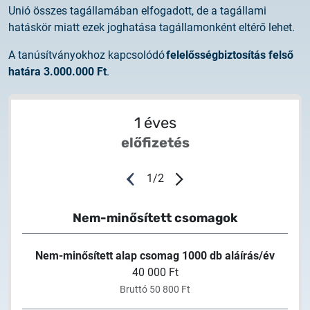
Unió összes tagállamában elfogadott, de a tagállami
hatáskör miatt ezek joghatása tagállamonként eltérő lehet.
A tanúsítványokhoz kapcsolódó
felelősségbiztosítás felső
határa 3.000.000 Ft
.
1 éves
előfizetés
1
/
2
Nem-minősített csomagok
N
Nem-minősített alap csomag 1000 db aláírás/év
40 000 Ft
Bruttó 50 800 Ft