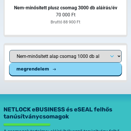
Ne
Nem-minősített plusz csomag 3000 db aláírás/év
70 000 Ft
Bruttó 88 900 Ft
megrendelem
NETLOCK eBUSINESS és eSEAL felhős
tanúsítványcsomagok