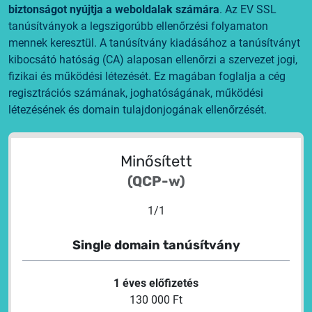
biztonságot nyújtja a weboldalak számára
. Az EV SSL
tanúsítványok a legszigorúbb ellenőrzési folyamaton
mennek keresztül. A tanúsítvány kiadásához a tanúsítványt
kibocsátó hatóság (CA) alaposan ellenőrzi a szervezet jogi,
fizikai és működési létezését. Ez magában foglalja a cég
regisztrációs számának, joghatóságának, működési
létezésének és domain tulajdonjogának ellenőrzését.
Minősített
(QCP-w)
1
/
1
Single domain tanúsítvány
1 éves előfizetés
130 000 Ft