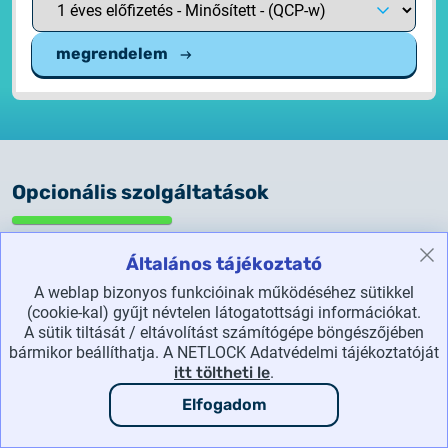
megrendelem
Opcionális szolgáltatások
Általános tájékoztató
MobilRA (személyazonosítás az Ügyfélnél)
A weblap bizonyos funkcióinak működéséhez sütikkel
(cookie-kal) gyűjt névtelen látogatottsági információkat.
A sütik tiltását / eltávolítást számítógépe böngészőjében
Alapdíj
bármikor beállíthatja. A NETLOCK Adatvédelmi tájékoztatóját
A szolgáltatás igénybevételekor felszámítandó díj.
itt töltheti le
.
(/alkalom)
Elfogadom
50 000 Ft