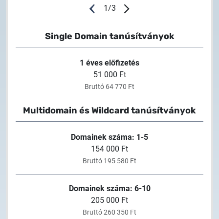
1
/
3
Single Domain tanúsítványok
1 éves előfizetés
51 000 Ft
Bruttó 64 770 Ft
Multidomain és Wildcard tanúsítványok
M
Domainek száma: 1-5
154 000 Ft
Bruttó 195 580 Ft
Domainek száma: 6-10
205 000 Ft
Bruttó 260 350 Ft