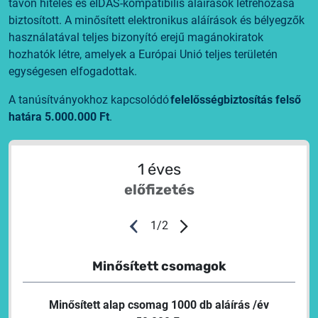
távon hiteles és eIDAS-kompatibilis aláírások létrehozása
biztosított. A minősített elektronikus aláírások és bélyegzők
használatával teljes bizonyító erejű magánokiratok
hozhatók létre, amelyek a Európai Unió teljes területén
egységesen elfogadottak.
A tanúsítványokhoz kapcsolódó
felelősségbiztosítás felső
határa 5.000.000 Ft
.
1 éves
előfizetés
1
/
2
Minősített csomagok
Minősített alap csomag 1000 db aláírás /év