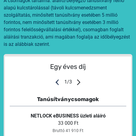
A csomagok tartalma: aláíró/bélyegző tanúsítvány felhő
alapú kulcstárolással (távoli kulcsmenedzsment
szolgáltatás, minősített tanúsítvány esetében 5 millió
forintos, nem minősített tanúsítvány esetében 3 millió
forintos felelősségvállalási értékkel), csomagban foglalt
aláírási tranzakció, ami magában foglalja az időbélyegzést
is az alábbiak szerint.
Egy éves díj
1
/
3
Tanúsítványcsomagok
NETLOCK eBUSINESS üzleti aláíró
33 000 Ft
Bruttó 41 910 Ft