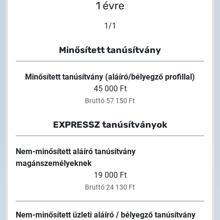
1 évre
2025.02.26.
Tájékoztatás tanúsítványigénylésről
1
/
1
2025.05.05.
Minősített tanúsítvány
Teszt tanúsítványok elérhetősége
Minősített tanúsítvány (aláíró/bélyegző profillal)
45 000 Ft
Bruttó 57 150 Ft
EXPRESSZ tanúsítványok
Nem-minősített aláíró tanúsítvány
magánszemélyeknek
19 000 Ft
Bruttó 24 130 Ft
Nem-minősített üzleti aláíró / bélyegző tanúsítvány