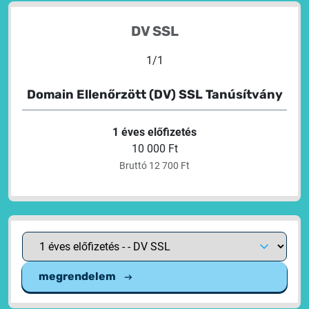
DV SSL
1
/
1
Domain Ellenőrzött (DV) SSL Tanúsítvány
1 éves előfizetés
10 000 Ft
Bruttó 12 700 Ft
megrendelem