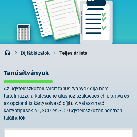
Rendszerfrissítés
dokumentumtár
2026.05.27.
kapcsolat
Rendszerfrissítés
2026.05.27.
Rendszerfrissítés
Kezdőlap
Díjtáblázatok
Teljes árlista
2026.03.27.
Fontos tájékoztató – Certum tanúsítványok
Tanúsítványok
érvényességi idejének változása
Az ügyféleszközön tárolt tanúsítványok díja nem
2026.03.20.
tartalmazza a kulcsgeneráláshoz szükséges chipkártya és
Tájékoztatás algoritmusváltásról
az opcionális kártyaolvasó díját. A választható
kártyatípusok a QSCD és SCD Ügyféleszközök pontban
találhatók.
2026.03.06.
Ügyfélkommunikáció