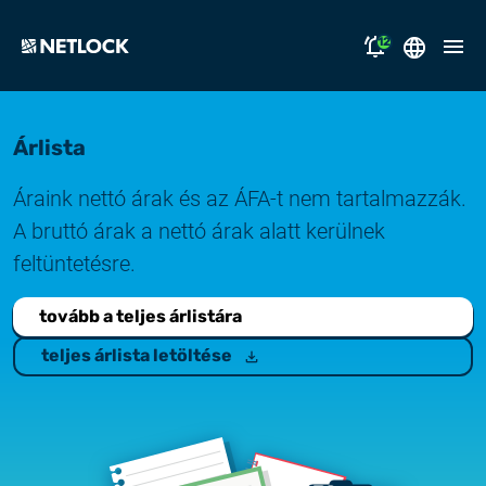
12
2026.08.05.
English
Nyitvatartási tájékoztató
Árlista
Magyar
megoldásaink
2026.07.17.
Áraink nettó árak és az ÁFA-t nem tartalmazzák.
Tájékoztatás átmeneti e-mail kézbesítési
támogatás
A bruttó árak a nettó árak alatt kerülnek
fennakadásról
feltüntetésre.
miért a NETLOCK?
2026.07.14.
tovább a teljes árlistára
Rendszerfrissítés
karrier
teljes árlista letöltése
NL Campus
2026.06.22.
Rendszerfrissítés
bejelentkezés
2026.06.04.