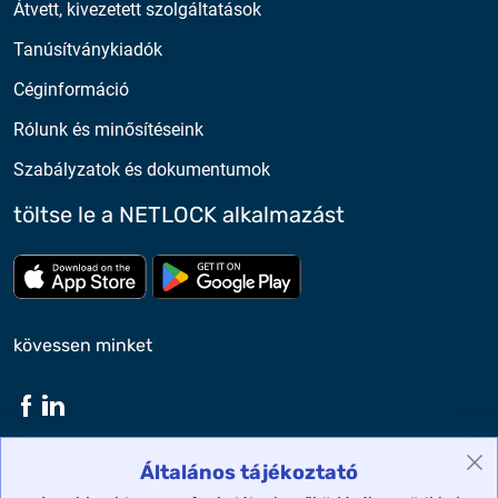
Átvett, kivezetett szolgáltatások
Tanúsítványkiadók
Céginformáció
Rólunk és minősítéseink
Szabályzatok és dokumentumok
töltse le a NETLOCK alkalmazást
Töltse le az App Store-ból
Töltse le a google play-bő
kövessen minket
Általános tájékoztató