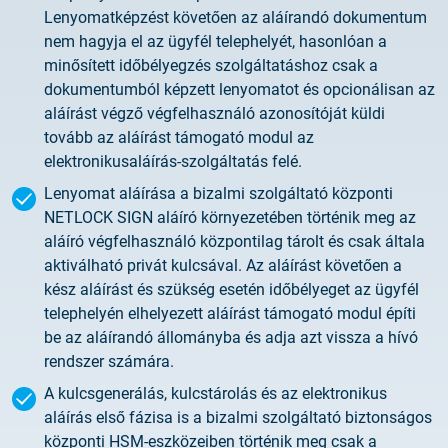
Lenyomatképzést követően az aláírandó dokumentum
nem hagyja el az ügyfél telephelyét, hasonlóan a
minősített időbélyegzés szolgáltatáshoz csak a
dokumentumból képzett lenyomatot és opcionálisan az
aláírást végző végfelhasználó azonosítóját küldi
tovább az aláírást támogató modul az
elektronikusaláírás-szolgáltatás felé.
Lenyomat aláírása a bizalmi szolgáltató központi
NETLOCK SIGN aláíró környezetében történik meg az
aláíró végfelhasználó központilag tárolt és csak általa
aktiválható privát kulcsával. Az aláírást követően a
kész aláírást és szükség esetén időbélyeget az ügyfél
telephelyén elhelyezett aláírást támogató modul építi
be az aláírandó állományba és adja azt vissza a hívó
rendszer számára.
A kulcsgenerálás, kulcstárolás és az elektronikus
aláírás első fázisa is a bizalmi szolgáltató biztonságos
központi HSM-eszközeiben történik meg csak a