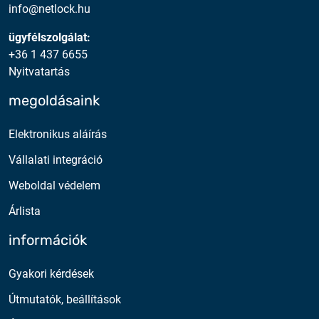
info@netlock.hu
ügyfélszolgálat:
+36 1 437 6655
Nyitvatartás
megoldásaink
Elektronikus aláírás
Vállalati integráció
Weboldal védelem
Árlista
információk
Gyakori kérdések
Útmutatók, beállítások