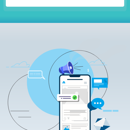
Támogatott
Szoftver értékesítés szoftverkövetés és
szoftvertámogatás szolgáltatással
NEM (legfeljebb minősített tanúsítványon
alapuló fokozott)