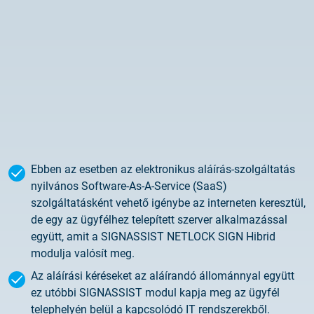
2025.02.26.
Tájékoztatás tanúsítványigénylésről
2025.05.05.
Teszt tanúsítványok elérhetősége
Ebben az esetben az elektronikus aláírás-szolgáltatás
nyilvános Software-As-A-Service (SaaS)
szolgáltatásként vehető igénybe az interneten keresztül,
de egy az ügyfélhez telepített szerver alkalmazással
együtt, amit a SIGNASSIST NETLOCK SIGN Hibrid
modulja valósít meg.
Az aláírási kéréseket az aláírandó állománnyal együtt
ez utóbbi SIGNASSIST modul kapja meg az ügyfél
telephelyén belül a kapcsolódó IT rendszerekből.