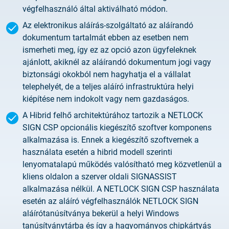
végfelhasználó által aktiválható módon.
Az elektronikus aláírás-szolgáltató az aláírandó
dokumentum tartalmát ebben az esetben nem
ismerheti meg, így ez az opció azon ügyfeleknek
ajánlott, akiknél az aláírandó dokumentum jogi vagy
biztonsági okokból nem hagyhatja el a vállalat
telephelyét, de a teljes aláíró infrastruktúra helyi
kiépítése nem indokolt vagy nem gazdaságos.
A Hibrid felhő architektúrához tartozik a NETLOCK
SIGN CSP opcionális kiegészítő szoftver komponens
alkalmazása is. Ennek a kiegészítő szoftvernek a
használata esetén a hibrid modell szerinti
lenyomatalapú működés valósítható meg közvetlenül a
kliens oldalon a szerver oldali SIGNASSIST
alkalmazása nélkül. A NETLOCK SIGN CSP használata
esetén az aláíró végfelhasználók NETLOCK SIGN
aláírótanúsítványa bekerül a helyi Windows
tanúsítványtárba és így a hagyományos chipkártyás