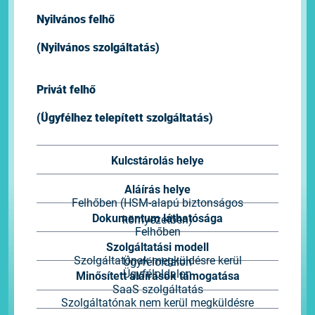
Nyilvános felhő
(Nyilvános szolgáltatás)
Privát felhő
(Ügyfélhez telepített szolgáltatás)
Kulcstárolás helye
Aláírás helye
Felhőben (HSM-alapú biztonságos
Dokumentum láthatósága
környezetben)
Felhőben
Szolgáltatási modell
Szolgáltatónak megküldésre kerül
Ügyféloldalon
Ügyféloldalon
Minősített aláírások támogatása
SaaS szolgáltatás
Szolgáltatónak nem kerül megküldésre