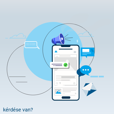
alapuló fokozott)
szoftvertámogatás szolgáltatással
kérdése van?