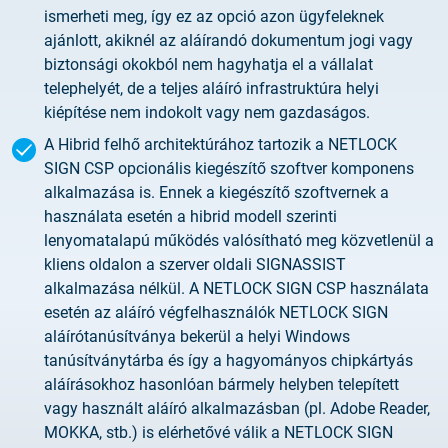
ismerheti meg, így ez az opció azon ügyfeleknek
ajánlott, akiknél az aláírandó dokumentum jogi vagy
biztonsági okokból nem hagyhatja el a vállalat
telephelyét, de a teljes aláíró infrastruktúra helyi
kiépítése nem indokolt vagy nem gazdaságos.
A Hibrid felhő architektúrához tartozik a NETLOCK
SIGN CSP opcionális kiegészítő szoftver komponens
alkalmazása is. Ennek a kiegészítő szoftvernek a
használata esetén a hibrid modell szerinti
lenyomatalapú működés valósítható meg közvetlenül a
kliens oldalon a szerver oldali SIGNASSIST
alkalmazása nélkül. A NETLOCK SIGN CSP használata
esetén az aláíró végfelhasználók NETLOCK SIGN
aláírótanúsítványa bekerül a helyi Windows
tanúsítványtárba és így a hagyományos chipkártyás
aláírásokhoz hasonlóan bármely helyben telepített
vagy használt aláíró alkalmazásban (pl. Adobe Reader,
MOKKA, stb.) is elérhetővé válik a NETLOCK SIGN