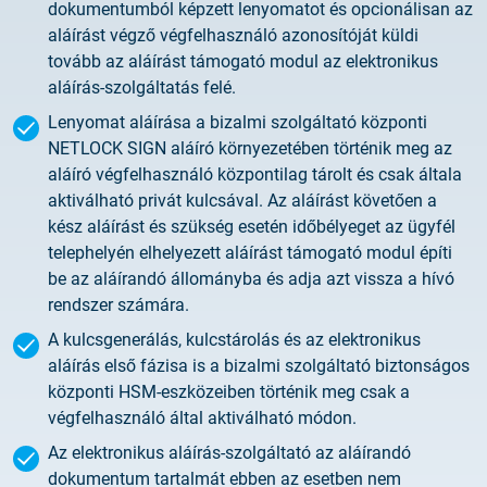
dokumentumból képzett lenyomatot és opcionálisan az
aláírást végző végfelhasználó azonosítóját küldi
tovább az aláírást támogató modul az elektronikus
aláírás-szolgáltatás felé.
Lenyomat aláírása a bizalmi szolgáltató központi
NETLOCK SIGN aláíró környezetében történik meg az
aláíró végfelhasználó központilag tárolt és csak általa
aktiválható privát kulcsával. Az aláírást követően a
kész aláírást és szükség esetén időbélyeget az ügyfél
telephelyén elhelyezett aláírást támogató modul építi
be az aláírandó állományba és adja azt vissza a hívó
rendszer számára.
A kulcsgenerálás, kulcstárolás és az elektronikus
aláírás első fázisa is a bizalmi szolgáltató biztonságos
központi HSM-eszközeiben történik meg csak a
végfelhasználó által aktiválható módon.
Az elektronikus aláírás-szolgáltató az aláírandó
dokumentum tartalmát ebben az esetben nem