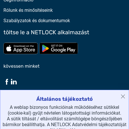
Rólunk és minősítéseink
Szabályzatok és dokumentumok
töltse le a NETLOCK alkalmazást
Töltse le az App Store-ból
Töltse le a google play-bő
kövessen minket
Általános tájékoztató
NETLOCK Kft. ©2026 Minden jog fenntartva.
A weblap bizonyos funkcióinak működéséhez sütikkel
(cookie-kal) gyűjt névtelen látogatottsági információkat.
honlaptérkép
A sütik tiltását / eltávolítást számítógépe böngészőjében
bármikor beállíthatja. A NETLOCK Adatvédelmi tájékoztatóját
adatvédelmi irányelvek