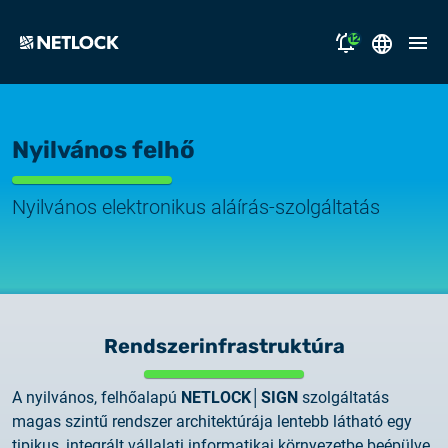
12
2026.08.05.
English
Nyitvatartási tájékoztató
Nyilvános felhő
Magyar
megoldásaink
2026.07.17.
Tájékoztatás átmeneti e-mail kézbesítési
Nyilvános elektronikus aláírás-szolgáltatás
támogatás
fennakadásról
miért a NETLOCK?
2026.07.14.
Rendszerfrissítés
karrier
NL Campus
Rendszerinfrastruktúra
2026.06.22.
Rendszerfrissítés
A nyilvános, felhőalapú
NETLOCK│SIGN
szolgáltatás
magas szintű rendszer architektúrája lentebb látható egy
bejelentkezés
2026.06.04.
tipikus, integrált vállalati informatikai környezetbe beépülve.