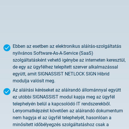
2025.02.26.
Tájékoztatás tanúsítványigénylésről
2025.05.05.
Teszt tanúsítványok elérhetősége
Ebben az esetben az elektronikus aláírás-szolgáltatás
nyilvános Software-As-A-Service (SaaS)
szolgáltatásként vehető igénybe az interneten keresztül,
de egy az ügyfélhez telepített szerver alkalmazással
együtt, amit SIGNASSIST NETLOCK SIGN Hibrid
modulja valósít meg.
Az aláírási kéréseket az aláírandó állománnyal együtt
ez utóbbi SIGNASSIST modul kapja meg az ügyfél
telephelyén belül a kapcsolódó IT rendszerekből.
Lenyomatképzést követően az aláírandó dokumentum
nem hagyja el az ügyfél telephelyét, hasonlóan a
minősített időbélyegzés szolgáltatáshoz csak a