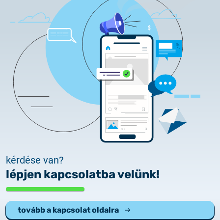
2025.02.26.
Tájékoztatás tanúsítványigénylésről
2025.05.05.
Teszt tanúsítványok elérhetősége
kérdése van?
lépjen kapcsolatba velünk!
tovább a kapcsolat oldalra