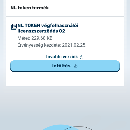
Rendszerfrissítés
dokumentumtár
NL token termék
2026.05.27.
kapcsolat
Rendszerfrissítés
NL TOKEN végfelhasználói
licenszszerződés 02
Méret: 229.68 KB
2026.05.27.
Rendszerfrissítés
Érvényesség kezdete: 2021.02.25.
további verziók
2026.03.27.
letöltés
Fontos tájékoztató – Certum tanúsítványok
érvényességi idejének változása
2026.03.20.
Tájékoztatás algoritmusváltásról
2026.03.06.
Ügyfélkommunikáció