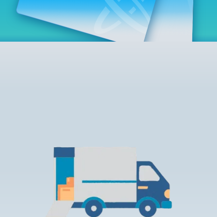
Rendszerfrissítés
dokumentumtár
2026.05.27.
kapcsolat
Rendszerfrissítés
2026.05.27.
Rendszerfrissítés
2026.03.27.
Fontos tájékoztató – Certum tanúsítványok
érvényességi idejének változása
2026.03.20.
Tájékoztatás algoritmusváltásról
2026.03.06.
Ügyfélkommunikáció