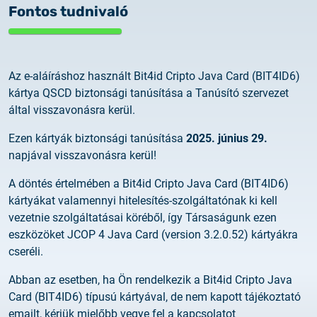
Fontos tudnivaló
Az e-aláíráshoz használt Bit4id Cripto Java Card (BIT4ID6)
kártya QSCD biztonsági tanúsítása a Tanúsító szervezet
által visszavonásra kerül.
Ezen kártyák biztonsági tanúsítása
2025. június 29.
napjával visszavonásra kerül!
A döntés értelmében a Bit4id Cripto Java Card (BIT4ID6)
kártyákat valamennyi hitelesítés-szolgáltatónak ki kell
vezetnie szolgáltatásai köréből, így Társaságunk ezen
eszközöket JCOP 4 Java Card (version 3.2.0.52) kártyákra
cseréli.
Abban az esetben, ha Ön rendelkezik a Bit4id Cripto Java
Card (BIT4ID6) típusú kártyával, de nem kapott tájékoztató
emailt, kérjük mielőbb vegye fel a kapcsolatot