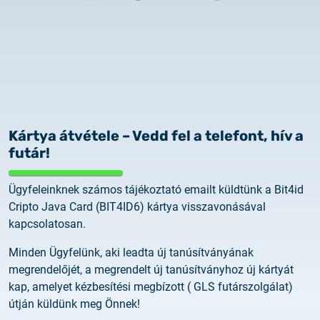
2025.02.26.
Tájékoztatás tanúsítványigénylésről
2025.05.05.
Teszt tanúsítványok elérhetősége
Kártya átvétele – Vedd fel a telefont, hív a
futár!
Ügyfeleinknek számos tájékoztató emailt küldtünk a Bit4id
Cripto Java Card (BIT4ID6) kártya visszavonásával
kapcsolatosan.
Minden Ügyfelünk, aki leadta új tanúsítványának
megrendelőjét, a megrendelt új tanúsítványhoz új kártyát
kap, amelyet kézbesítési megbízott ( GLS futárszolgálat)
útján küldünk meg Önnek!