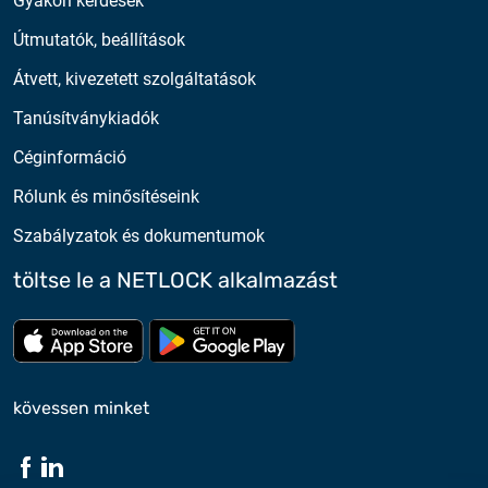
Gyakori kérdések
Útmutatók, beállítások
Átvett, kivezetett szolgáltatások
Tanúsítványkiadók
Céginformáció
Rólunk és minősítéseink
Szabályzatok és dokumentumok
töltse le a NETLOCK alkalmazást
Töltse le az App Store-ból
Töltse le a google play-bő
kövessen minket