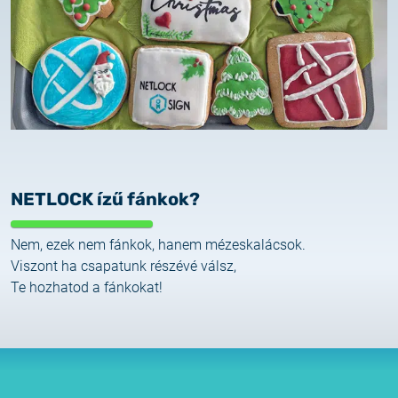
2025.02.26.
Tájékoztatás tanúsítványigénylésről
2025.05.05.
Teszt tanúsítványok elérhetősége
NETLOCK ízű fánkok?
Nem, ezek nem fánkok, hanem mézeskalácsok.
Viszont ha csapatunk részévé válsz,
Te hozhatod a fánkokat!