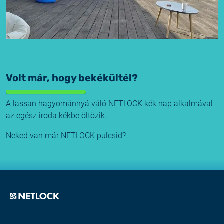
Volt már, hogy bekékültél?
A lassan hagyománnyá váló NETLOCK kék nap alkalmával
az egész iroda kékbe öltözik.
Neked van már NETLOCK pulcsid?