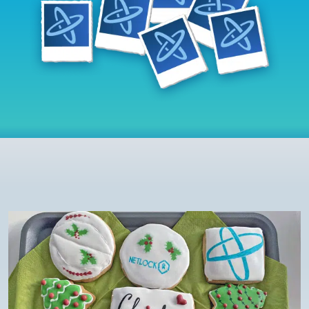
Rendszerfrissítés
dokumentumtár
2026.05.27.
kapcsolat
Rendszerfrissítés
2026.05.27.
Rendszerfrissítés
2026.03.27.
Fontos tájékoztató – Certum tanúsítványok
érvényességi idejének változása
2026.03.20.
Tájékoztatás algoritmusváltásról
2026.03.06.
Ügyfélkommunikáció