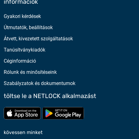
információk
Gyakori kérdések
Útmutatók, beállítások
Átvett, kivezetett szolgáltatások
Tanúsítványkiadók
Céginformáció
Rólunk és minősítéseink
Szabályzatok és dokumentumok
töltse le a NETLOCK alkalmazást
Töltse le az App Store-ból
Töltse le a google play-bő
kövessen minket