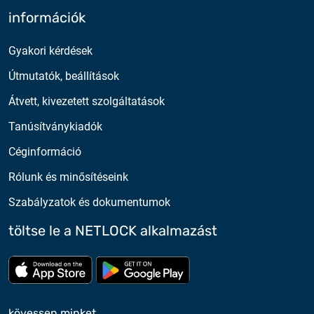
információk
Gyakori kérdések
Útmutatók, beállítások
Átvett, kivezetett szolgáltatások
Tanúsítványkiadók
Céginformáció
Rólunk és minősítéseink
Szabályzatok és dokumentumok
töltse le a NETLOCK alkalmazást
Töltse le az App Store-ból
Töltse le a google play-bő
kövessen minket