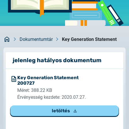
Rendszerfrissítés
dokumentumtár
2026.05.27.
kapcsolat
Rendszerfrissítés
Kezdőlap
2026.05.27.
Dokumentumtár
Key Generation Statement
Rendszerfrissítés
jelenleg hatályos dokumentum
2026.03.27.
Fontos tájékoztató – Certum tanúsítványok
érvényességi idejének változása
Key Generation Statement
200727
2026.03.20.
Méret: 388.22 KB
Tájékoztatás algoritmusváltásról
Érvényesség kezdete: 2020.07.27.
letöltés
2026.03.06.
Ügyfélkommunikáció