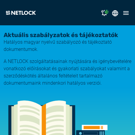
12
2026.08.05.
Magyar
Aktuális szabályzatok és tájékoztatók
Nyitvatartási tájékoztató
Hatályos magyar nyelvű szabályozó és tájékoztató
megoldásaink
dokumentumok.
2026.07.17.
Tájékoztatás átmeneti e-mail kézbesítési
A NETLOCK szolgáltatásainak nyújtására és igénybevételére
támogatás
fennakadásról
vonatkozó előírásokat és gyakorlati szabályokat valamint a
szerződéskötés általános feltételeit tartalmazó
miért a NETLOCK?
2026.07.14.
dokumentumaink mindenkori hatályos verziói.
Rendszerfrissítés
karrier
NL Campus
2026.06.22.
Rendszerfrissítés
bejelentkezés
2026.06.04.