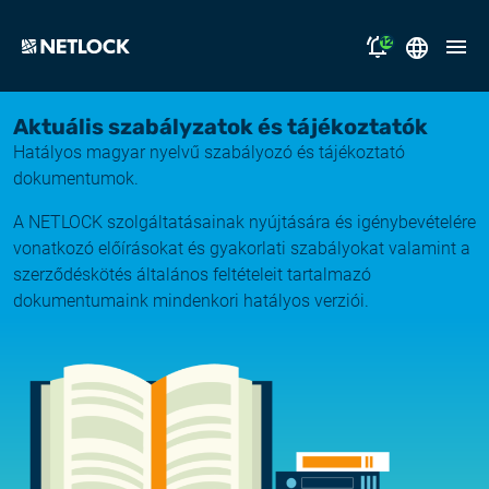
12
2026.08.05.
Magyar
Aktuális szabályzatok és tájékoztatók
Nyitvatartási tájékoztató
Hatályos magyar nyelvű szabályozó és tájékoztató
megoldásaink
dokumentumok.
2026.07.17.
Tájékoztatás átmeneti e-mail kézbesítési
A NETLOCK szolgáltatásainak nyújtására és igénybevételére
támogatás
fennakadásról
vonatkozó előírásokat és gyakorlati szabályokat valamint a
szerződéskötés általános feltételeit tartalmazó
miért a NETLOCK?
2026.07.14.
dokumentumaink mindenkori hatályos verziói.
Rendszerfrissítés
karrier
NL Campus
2026.06.22.
Rendszerfrissítés
bejelentkezés
2026.06.04.