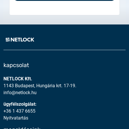
2025.02.26.
Tájékoztatás tanúsítványigénylésről
2025.05.05.
Teszt tanúsítványok elérhetősége
kapcsolat
NETLOCK Kft.
1143 Budapest, Hungária krt. 17-19.
info@netlock.hu
ügyfélszolgálat:
+36 1 437 6655
Nyitvatartás