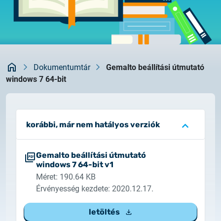
Rendszerfrissítés
dokumentumtár
2026.05.27.
kapcsolat
Rendszerfrissítés
Kezdőlap
2026.05.27.
Dokumentumtár
Gemalto beállítási útmutató
Rendszerfrissítés
windows 7 64-bit
2026.03.27.
Fontos tájékoztató – Certum tanúsítványok
korábbi, már nem hatályos verziók
érvényességi idejének változása
2026.03.20.
Gemalto beállítási útmutató
Tájékoztatás algoritmusváltásról
windows 7 64-bit v1
Méret: 190.64 KB
Érvényesség kezdete: 2020.12.17.
2026.03.06.
Ügyfélkommunikáció
letöltés