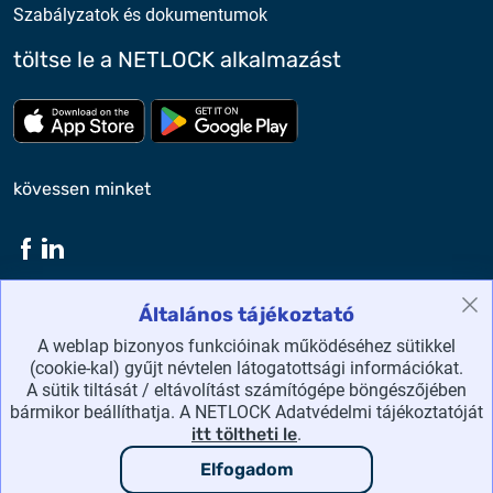
Szabályzatok és dokumentumok
töltse le a NETLOCK alkalmazást
Töltse le az App Store-ból
Töltse le a google play-bő
kövessen minket
Általános tájékoztató
NETLOCK Kft. ©2026 Minden jog fenntartva.
A weblap bizonyos funkcióinak működéséhez sütikkel
(cookie-kal) gyűjt névtelen látogatottsági információkat.
honlaptérkép
A sütik tiltását / eltávolítást számítógépe böngészőjében
bármikor beállíthatja. A NETLOCK Adatvédelmi tájékoztatóját
adatvédelmi irányelvek
itt töltheti le
.
Elfogadom