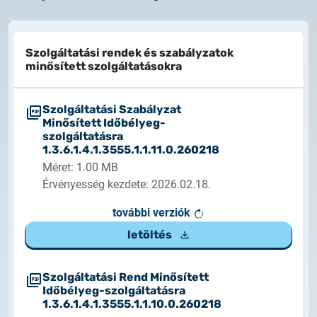
Rendszerfrissítés
dokumentumtár
2026.05.27.
kapcsolat
Szolgáltatási rendek és szabályzatok
Rendszerfrissítés
minősített szolgáltatásokra
2026.05.27.
Szolgáltatási Szabályzat
Rendszerfrissítés
Minősített Időbélyeg-
szolgáltatásra
2026.03.27.
1.3.6.1.4.1.3555.1.1.11.0.260218
Fontos tájékoztató – Certum tanúsítványok
Méret: 1.00 MB
érvényességi idejének változása
Érvényesség kezdete: 2026.02.18.
további verziók
2026.03.20.
letöltés
Tájékoztatás algoritmusváltásról
2026.03.06.
Szolgáltatási Rend Minősített
Időbélyeg-szolgáltatásra
Ügyfélkommunikáció
1.3.6.1.4.1.3555.1.1.10.0.260218