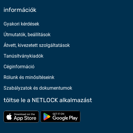
információk
Gyakori kérdések
Útmutatók, beállítások
Átvett, kivezetett szolgáltatások
Tanúsítványkiadók
Céginformáció
Rólunk és minősítéseink
Szabályzatok és dokumentumok
töltse le a NETLOCK alkalmazást
Töltse le az App Store-ból
Töltse le a google play-bő